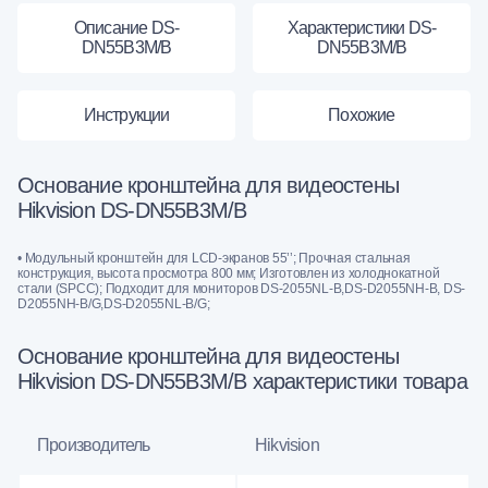
Описание DS-
Характеристики DS-
DN55B3M/B
DN55B3M/B
Инструкции
Похожие
Основание кронштейна для видеостены
Hikvision DS-DN55B3M/B
• Модульный кронштейн для LCD-экранов 55’’; Прочная стальная
конструкция, высота просмотра 800 мм; Изготовлен из холоднокатной
стали (SPCC); Подходит для мониторов DS-2055NL-B,DS-D2055NH-B, DS-
D2055NH-B/G,DS-D2055NL-B/G;
Основание кронштейна для видеостены
Hikvision DS-DN55B3M/B характеристики товара
Производитель
Hikvision