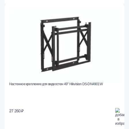
Настенное крепление для видеостен 49’’ Hikvision DS-DN4901W
27 260 ₽