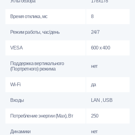
Углы обзора
178x178
Время отклика, мс
8
Режим работы, час/день
24/7
VESA
600 x 400
Поддержка вертикального
нет
(Портретного) режима
Wi-Fi
да
Входы
LAN , USB
Потребление энергии (Max), Вт
250
Динамики
нет