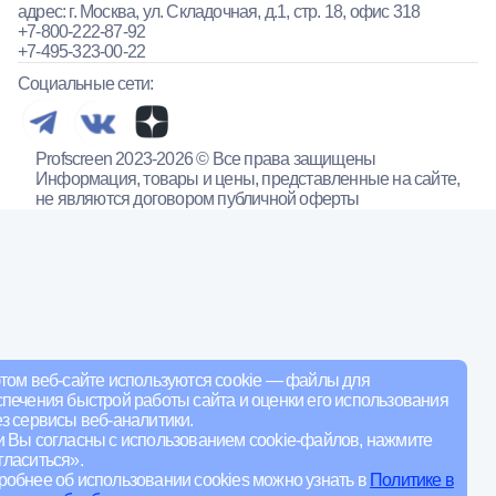
адрес: г. Москва, ул. Складочная, д.1, стр. 18, офис 318
+7-800-222-87-92
+7-495-323-00-22
Социальные сети:
Profscreen 2023-2026 © Все права защищены
Информация, товары и цены, представленные на сайте,
не являются договором публичной оферты
том веб-сайте используются cookie — файлы для
печения быстрой работы сайта и оценки его использования
з сервисы веб-аналитики.
и Вы согласны с использованием cookie-файлов, нажмите
ласиться».
обнее об использовании cookies можно узнать в
Политике в