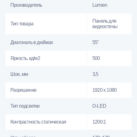
Производитель
Lumien
Панель для
Тип товара
видеостены
Диагональ в дюймах
55"
Яркость, кд/м2
500
Шов, мм
3,5
Разрешение
1920 x 1080
Тип подсветки
D-LED
Контрастность статическая
1200:1