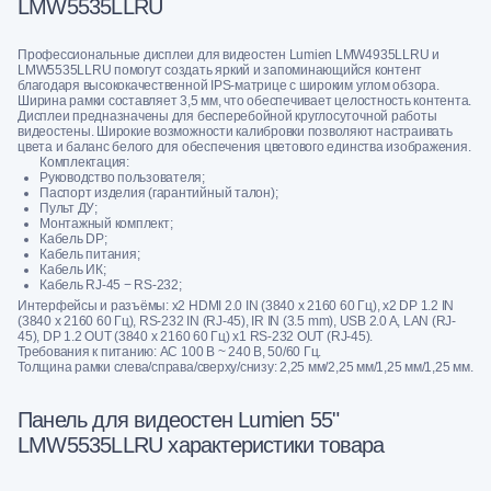
LMW5535LLRU
Профессиональные дисплеи для видеостен Lumien LMW4935LLRU и
LMW5535LLRU помогут создать яркий и запоминающийся контент
благодаря высококачественной IPS-матрице с широким углом обзора.
Ширина рамки составляет 3,5 мм, что обеспечивает целостность контента.
Дисплеи предназначены для бесперебойной круглосуточной работы
видеостены. Широкие возможности калибровки позволяют настраивать
цвета и баланс белого для обеспечения цветового единства изображения.
Комплектация:
Руководство пользователя;
Паспорт изделия (гарантийный талон);
Пульт ДУ;
Монтажный комплект;
Кабель DP;
Кабель питания;
Кабель ИК;
Кабель RJ-45 − RS-232;
Интерфейсы и разъёмы: x2 HDMI 2.0 IN (3840 х 2160 60 Гц), x2 DP 1.2 IN
(3840 х 2160 60 Гц), RS-232 IN (RJ-45), IR IN (3.5 mm), USB 2.0 A, LAN (RJ-
45), DP 1.2 OUT (3840 x 2160 60 Гц) x1 RS-232 OUT (RJ-45).
Требования к питанию: AC 100 В ~ 240 В, 50/60 Гц.
Толщина рамки слева/справа/сверху/снизу: 2,25 мм/2,25 мм/1,25 мм/1,25 мм.
Панель для видеостен Lumien 55"
LMW5535LLRU характеристики товара