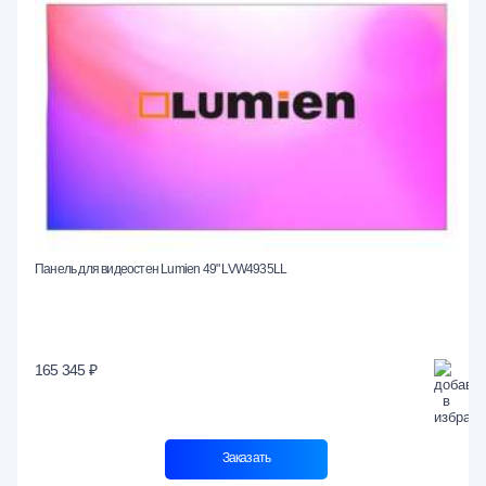
Панель для видеостен Lumien 49" LVW4935LL
165 345 ₽
Заказать