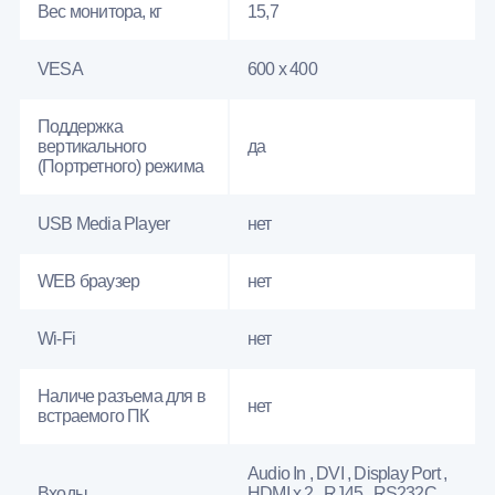
Вес монитора, кг
15,7
VESA
600 x 400
Поддержка
вертикального
да
(Портретного) режима
USB Media Player
нет
WEB браузер
нет
Wi-Fi
нет
Наличе разъема для в
нет
встраемого ПК
Audio In , DVI , Display Port ,
Входы
HDMI x 2 , RJ45 , RS232С ,