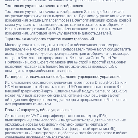
Технология улучшения качества изображения
Технология улучшения качества изображения Samsung обеспечивает
получение яркого и четкого видеоконтента. В режиме улучшения качества
изображения (Picture Enhancer mode) за счет оптимизации формы кривой
гамма улучшаются насыщенность цвета и контрастность изображения.
Использование режима Black Equalizer позволяет осветлить темные
изображения, благодаря чему улучшается видимость деталей.
Тщательная калибровка с учетом ваших требований
Многоступенчатая заводская настройка обеспечивает равномерное
распределение яркости и цвета. Пользователи также могут осуществлять
дополнительную тонкую настройку параметров изображения с помощью
мощного бесплатного программного обеспечения Color Expert Pro.
Приложение Color Expert Pro Mobile для быстрой и простой калибровки
позволяет настраивать баланс белого экранов размером до 5x5 с
помощью камеры мобильного телефона.
Расширенные возможности отображения, упрощенное управление
Использование сквозного подключения через порты DisplayPort 1.2 или
HDMI позволяет отображать контент UHD на нескольких экранах без
внешней графической карты. Опциональный модуль Samsung SBB-SSN
может являться источником сигнала, оптимизируя решение за счет
объединения функционала медиаплеера и программного обеспечения
для управления контентом.
Прочный корпус и удобное управление
Дисплеи серии VMT-U сертифицированы по стандарту IP5x,
пыленепроницаемы и способны выдерживать отрицательное влияние
окружающей среды без дополнительной защиты корпуса от
проникновения пыли. Встроенный инфракрасный приемник (ИК),
расположенный в центре экрана, обеспечивает более простое и гибкое
управление дисплеем пользователем.