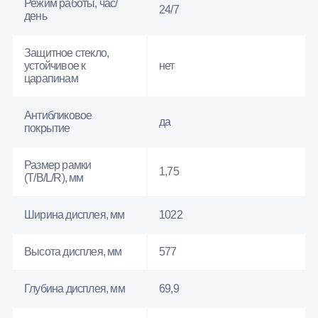
Режим работы, час/
24/7
день
Защитное стекло,
устойчивое к
нет
царапинам
Антибликовое
да
покрытие
Размер рамки
1,75
(T/B/L/R), мм
Ширина дисплея, мм
1022
Высота дисплея, мм
577
Глубина дисплея, мм
69,9