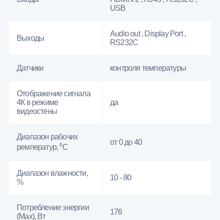
USB
Audio out , Display Port ,
Выходы
RS232С
Датчики
контроля температуры
Отображение сигнала
4К в режиме
да
видеостены
Диапазон рабочих
от 0 до 40
ремператур, ⁰С
Диапазон влажности,
10 - 80
%
Потребление энергии
176
(Max), Вт