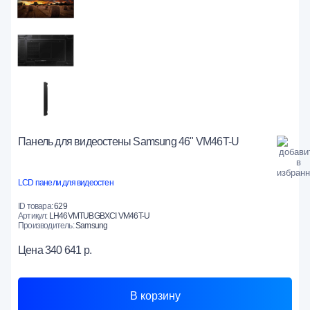
Панель для видеостены Samsung 46" VM46T-U
LCD панели для видеостен
ID товара:
629
Артикул:
LH46VMTUBGBXCI VM46T-U
Производитель:
Samsung
Цена
340 641 р.
В корзину