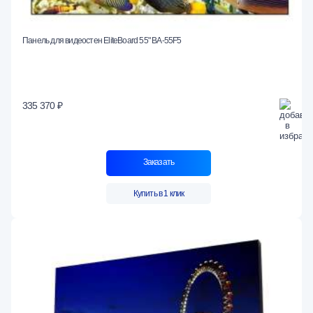
Панель для видеостен EliteBoard 55" BA-55F5
335 370 ₽
Заказать
Купить в 1 клик