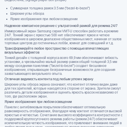
Суммарная толщина рамок 3.5 мм (“bezel-to-bezel")
Широкие углы обзора
Яркие изображения при любом освещении
Надежное компактное решение с ультратонкой рамкой для режима 24/7
Иммерсивный экран Samsung серии VMT-U способен работать в режиме
24/7. Тонкий экран с яркостью 500 нит обеспечивает яркое и четкое
изображение в широком диапазоне общественных мест, начиная от залов
торговых центров до гостиничных лобби, комнат для совещаний и т.д.
Трансформируйте любое пространство с помощью впечатляющих
визуальных эффектов
Тонкий дизайн c толщиной корпуса всего 69,9 мм обеспечивают гибкость
установки, а чрезвычайно малый размер рамок общей толщиной 3,5 мм
между соседними панелями ("bezel-to-bezel") создает бесшовное
изображение, открывающее безграничные возможности для создания
захватывающего визуального опыта.
Отличная видимость контента под любым углом к экрану
Широкие углы обзора экрана означают, что контент отлично виден даже
для тех зрителей, которые находятся в стороне от экрана. Зрители смогут
различить детали изображения и оценить яркость красок независимо от
того, где расположен экран.
Яркие изображения при любом освещении
Панели с антибликовым покрытием обеспечивают оптимальную
равномерность отображения, благодаря чему контент отличается высокой
яркостью и четкостью. Сочетание высокого коэффициента контрастности с
поддержкой круглосуточного режима работы (режим 24/7) обеспечивает
исключительную четкость изображения, что привлекает внимание людей в
любое время дня и ночи - независимо от уровня внешнего освещения.