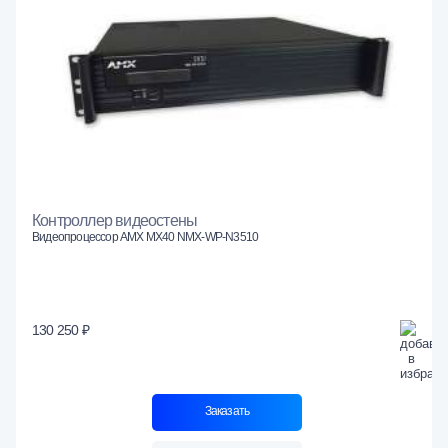
Контроллер видеостены
Видеопроцессор AMX MX40 NMX-WP-N3510
130 250 ₽
Заказать