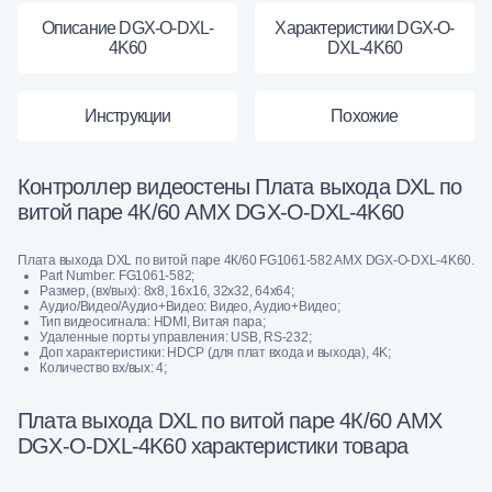
Описание DGX-O-DXL-
Характеристики DGX-O-
4K60
DXL-4K60
Инструкции
Похожие
Контроллер видеостены Плата выхода DXL по
витой паре 4К/60 AMX DGX-O-DXL-4K60
Плата выхода DXL по витой паре 4К/60 FG1061-582 AMX DGX-O-DXL-4K60.
Part Number: FG1061-582;
Размер, (вх/вых): 8х8, 16х16, 32х32, 64х64;
Аудио/Видео/Аудио+Видео: Видео, Аудио+Видео;
Тип видеосигнала: HDMI, Витая пара;
Удаленные порты управления: USB, RS-232;
Доп характеристики: HDCP (для плат входа и выхода), 4K;
Количество вх/вых: 4;
Плата выхода DXL по витой паре 4К/60 AMX
DGX-O-DXL-4K60 характеристики товара