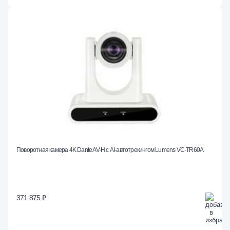
Поворотная камера 4K Dante AV-H с AI-автотрекингом Lumens VC-TR60A
371 875 ₽