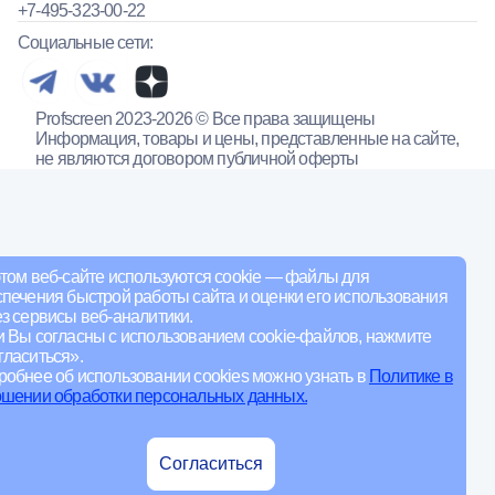
+7-495-323-00-22
Социальные сети:
Profscreen 2023-2026 © Все права защищены
Информация, товары и цены, представленные на сайте,
не являются договором публичной оферты
том веб-сайте используются cookie — файлы для
печения быстрой работы сайта и оценки его использования
з сервисы веб-аналитики.
и Вы согласны с использованием cookie-файлов, нажмите
ласиться».
обнее об использовании cookies можно узнать в
Политике в
ошении обработки персональных данных.
Согласиться