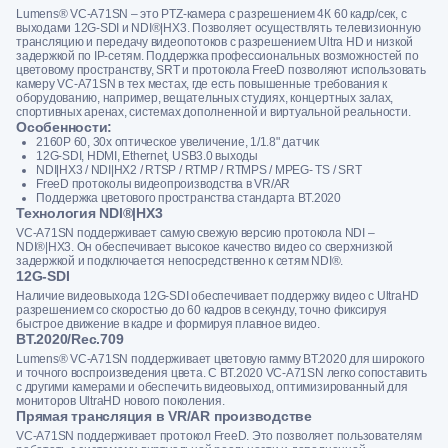
Lumens® VC-A71SN – это PTZ-камера c разрешением 4К 60 кадр/сек, с
выходами 12G-SDI и NDI®|HX3. Позволяет осуществлять телевизионную
трансляцию и передачу видеопотоков с разрешением Ultra HD и низкой
задержкой по IP-сетям. Поддержка профессиональных возможностей по
цветовому пространству, SRT и протокола FreeD позволяют использовать
камеру VC-A71SN в тех местах, где есть повышенные требования к
оборудованию, например, вещательных студиях, концертных залах,
спортивных аренах, системах дополненной и виртуальной реальности.
Особенности:
2160P 60, 30x оптическое увеличение, 1/1.8" датчик
12G-SDI, HDMI, Ethernet, USB3.0 выходы
NDI|HX3 / NDI|HX2 / RTSP / RTMP / RTMPS / MPEG- TS / SRT
FreeD протоколы видеопроизводства в VR/AR
Поддержка цветового пространства стандарта BT.2020
Технология NDI®|HX3
VC-A71SN поддерживает самую свежую версию протокола NDI –
NDI®|HX3. Он обеспечивает высокое качество видео со сверхнизкой
задержкой и подключается непосредственно к сетям NDI®.
12G-SDI
Наличие видеовыхода 12G-SDI обеспечивает поддержку видео с UltraHD
разрешением со скоростью до 60 кадров в секунду, точно фиксируя
быстрое движение в кадре и формируя плавное видео.
BT.2020/Rec.709
Lumens® VC-A71SN поддерживает цветовую гамму BT.2020 для широкого
и точного воспроизведения цвета. С BT.2020 VC-A71SN легко сопоставить
с другими камерами и обеспечить видеовыход, оптимизированный для
мониторов UltraHD нового поколения.
Прямая трансляция в VR/AR производстве
VC-A71SN поддерживает протокол FreeD. Это позволяет пользователям