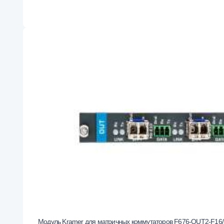
Модуль Kramer для матричных коммутаторов F676-OUT2-F1