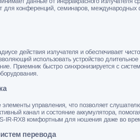
принимает данные от инфракрасного излучателя 
ит для конференций, семинаров, международных ф
адиусе действия излучателя и обеспечивает чист
озволяющий использовать устройство длительное 
ие. Приемник быстро синхронизируется с системо
борудования.
ка
е элементы управления, что позволяет слушател
ктивный канал и состояние аккумулятора, помога
ICS-IR-RX8 комфортным для ношения даже во вр
истем перевода