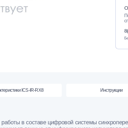
О
П
с
8
Бе
ктеристики ICS-IR-RX8
Инструкции
я работы в составе цифровой системы синхропер