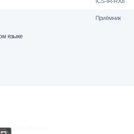
ICS-IR-RX8
Приёмник
ком языке