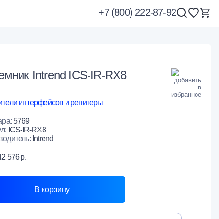
+7 (800) 222-87-92
емник Intrend ICS-IR-RX8
ители интерфейсов и репитеры
ара:
5769
ул:
ICS-IR-RX8
водитель:
Intrend
42 576 р.
В корзину