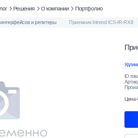
лог
Решения
О компании
Портфолио
 интерфейсов и репитеры
Приемник Intrend ICS-IR-RX8
При
Удлин
ID тов
Артик
Произ
Цена