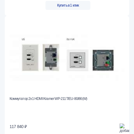
Купить в 1 клик
Коммутатор 2х1 HDMI Kramer WP-211T/EU-80/86(W)
117 840 ₽