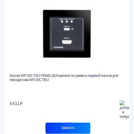
Kramer WP-20CT-EU-PANEL(B) Комплект из рамки и лицевой панели для
передатчика WP-20CT/EU
4 611 ₽
Заказать