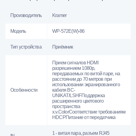
Производитель
Kramer
Модель
WP-572E(W)-86
Тип устройства
Приёмник
Прием сигналов HDMI
разрешением 1080p,
передаваемых по витой паре, на
расстоянии до 70 метров при
использовании экранированного
Особенности
кабеля BC-
UNIKAT/LSHFПоддержка
расширенного цветового
пространства
x.v.ColorСоответствие требованиям
HDCPПитание от передатчика
1 - витая пара, разъем RJ45
IN