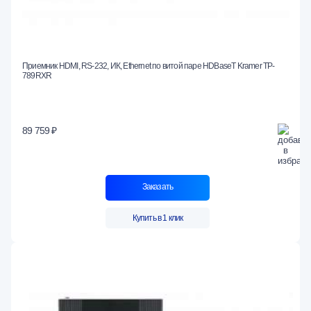
Приемник HDMI, RS-232, ИК, Ethernet по витой паре HDBaseT Kramer TP-
789RXR
89 759 ₽
Заказать
Купить в 1 клик