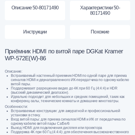
Описание 50-80171490
Характеристики 50-
80171490
Инструкции
Похожие
Приёмник HDMI по витой паре DGKat Kramer
WP-572E(W)-86
Описание:
Встраиваемый настенный приемник HDMI по одной паре для приема
сигналов HDMI и двунаправленного ИК-передатчика по одному кабелю
витой пары.
Поддерживает разрешение видео до 4K при 60 Гц (4:4:4) и HDR
(высокий динамический диапазон).
Идеально подходит для небольших и средних помещений, таких как
конференц-залы, технические комнаты и домашние кинотеатры.
Особенности:
Встраиваемые конструкции: для аккуратной и профессиональной
установки в стену.
Вход витой пары: для приема сигналов HDMI и ИК от передатчика по
одному кабелю витой пары Cat5e/6
Выход HDMI: для подключения дисплея или проектора
Поддержка 4K при 60 Гц (4:4:4): для обеспечения высококачественного