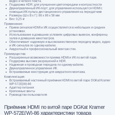
видео и четкого текста.
Поддержка HDR: для улучшения цветопередачи и контрастности
Двунаправленный ИК-порт: для управления используется HDMI с
помощью ИК-пульта дистанционного управления на передатчике
Размеры (Ш х В х Г): 86 х 86 х 58 мм
Вес: 0,25 кг
Применение:
Прием сигналов HDMI и ИК осуществляется в небольших и средних
установках.
Использование в домашних условиях цифровых вывесок, конференц-
залов и домашних кинотеатров.
Обеспечивает надежную и высококачественную передачу видео, аудио
и ИК-сигналов по одному кабелю.
Аккуратный и профессиональный монтаж стен.
Преимущества:
Расширенные возможности приема HDMI и ИК по витой паре.
Поддержка высоких разрешений и HDR.
Надежная и проводная передача по одному кабелю.
Двунаправленное управление ИК.
Встраиваемые конструкции для аккуратного монтажа.
Комплектация:
Встраиваемый настенный приёмник HDMI по витой паре DGKat Kramer
WP-572E(W)-86
Адаптер питания
Крепежные винты
Руководство пользователя
Приёмник HDMI по витой паре DGKat Kramer
WP-572E(W)-86 характеристики товара