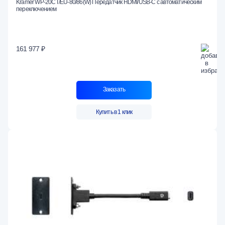
Kramer WP-20CT/EU-80/86(W) Передатчик HDMI/USB-C с автоматическим
переключением
161 977 ₽
Заказать
Купить в 1 клик