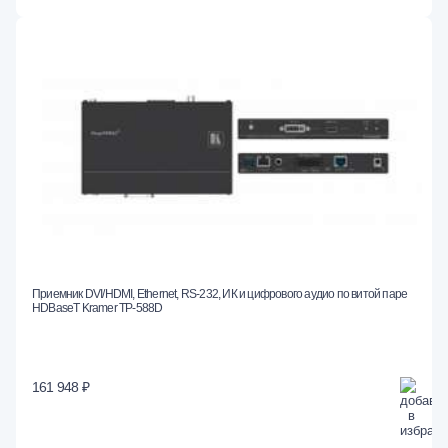
Приемник DVI/HDMI, Ethernet, RS-232, ИК и цифрового аудио по витой паре
HDBaseT Kramer TP-588D
161 948 ₽