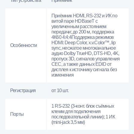
Тип устройства
Приёмник
Приёмник HDMI, RS-232 и ИК по
витой паре HDBaseT с
увеличенным расстоянием
передачи; до 200 м, поддержка
4К60 4:4:4Поддержка режимов
HDMI: Deep Color, x.v.Color™, lip
Особенности
sync, несжатое многоканальное
аудио Dolby TrueHD, DTS-HD, 4K,
пропуск 3D, сигналов управления
CEC, а также данных EDID от
дисплея к источнику сигнала без
изменения
Регистрация
от 10 шт.
1 RS-232 (3-конт. блок съёмных
клемм для подключения
Порты
последовательной линии); 1 ИК
(mini-jack 3,5 мм)