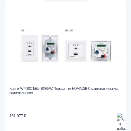
Kramer WP-20CT/EU-80/86(W) Передатчик HDMI/USB-C с автоматическим
переключением
161 977 ₽