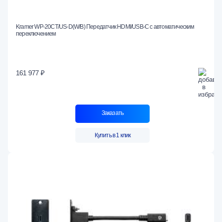
Kramer WP-20CT/US-D(W/B) Передатчик HDMI/USB-C с автоматическим
переключением
161 977 ₽
Заказать
Купить в 1 клик