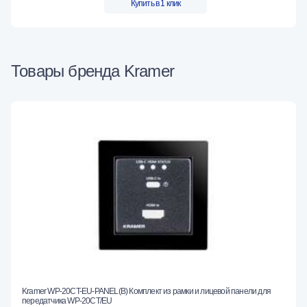
Купить в 1 клик
Товары бренда Kramer
Kramer WP-20CT-EU-PANEL(B) Комплект из рамки и лицевой панели для
передатчика WP-20CT/EU