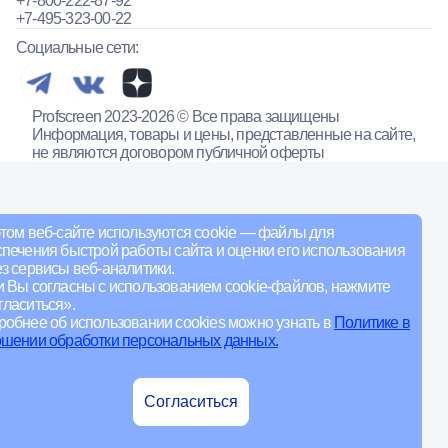
+7-800-222-87-92
+7-495-323-00-22
Социальные сети:
Profscreen 2023-2026 © Все права защищены
Информация, товары и цены, представленные на сайте,
не являются договором публичной оферты
том веб-сайте используются cookie — файлы для
печения быстрой работы сайта и оценки его использования
з сервисы веб-аналитики.
и Вы согласны с использованием cookie-файлов, нажмите
ласиться».
обнее об использовании cookies можно узнать в
Политике в
ошении обработки персональных данных.
Согласиться