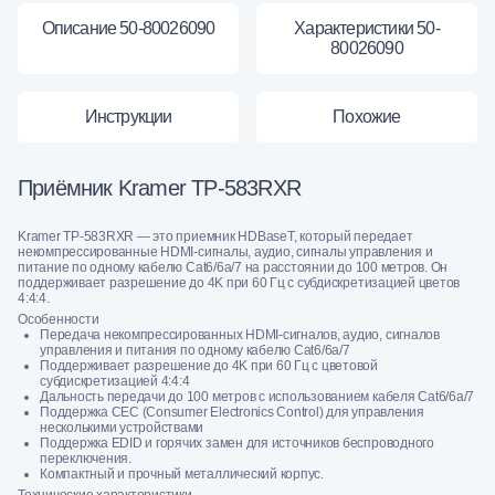
Описание 50-80026090
Характеристики 50-
80026090
Инструкции
Похожие
Приёмник Kramer TP-583RXR
Kramer TP-583RXR — это приемник HDBaseT, который передает
некомпрессированные HDMI-сигналы, аудио, сигналы управления и
питание по одному кабелю Cat6/6a/7 на расстоянии до 100 метров. Он
поддерживает разрешение до 4K при 60 Гц с субдискретизацией цветов
4:4:4.
Особенности
Передача некомпрессированных HDMI-сигналов, аудио, сигналов
управления и питания по одному кабелю Cat6/6a/7
Поддерживает разрешение до 4K при 60 Гц с цветовой
субдискретизацией 4:4:4
Дальность передачи до 100 метров с использованием кабеля Cat6/6a/7
Поддержка CEC (Consumer Electronics Control) для управления
несколькими устройствами
Поддержка EDID и горячих замен для источников беспроводного
переключения.
Компактный и прочный металлический корпус.
Технические характеристики