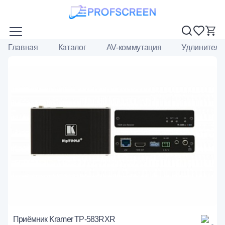
Главная
Каталог
AV-коммутация
Удлинители
Приёмник Kramer TP-583RXR