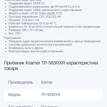
Поддержка видео: HDMI 2.0
Поддерживаемое разрешение: До 4K при 60 Гц (4:4:4)
Поддержка аудио: HDMI, оригинальное стереозвучание
Форматы звука: LPCM, Dolby Digital, DTS.
Протокол управления: CEC, RS-232, ИК
Питание: 12 В пост. ток
Рабочая температура: От 0 до 40 °C.
Влажность: От 10 до 85% относительной влажности без конденсации.
Размеры: 100 х 70 х 25 мм.
Вес: 200 г
Приложения
Передача аудио-видеосигналов в коммерческих и жилых помещениях
Системы домашнего кинотеатра и развлечений
Конференц-залы и другие
Корпоративные презентации и обучение
Приёмник Kramer TP-583RXR характеристики
товара
Производитель
Kramer
Модель
TP-583RXR