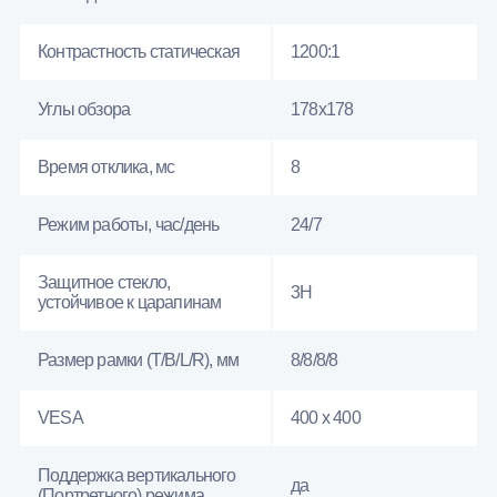
Контрастность статическая
1200:1
Углы обзора
178x178
Время отклика, мс
8
Режим работы, час/день
24/7
Защитное стекло,
3H
устойчивое к царапинам
Размер рамки (T/B/L/R), мм
8/8/8/8
VESA
400 x 400
Поддержка вертикального
да
(Портретного) режима