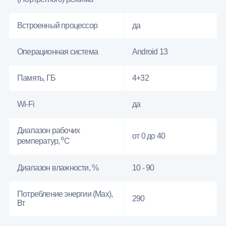
Встроенный процессор
да
Операционная система
Android 13
Память, ГБ
4+32
Wi-Fi
да
Диапазон рабочих
от 0 до 40
ремператур, ⁰С
Диапазон влажности, %
10 - 90
Потребление энергии (Max),
290
Вт