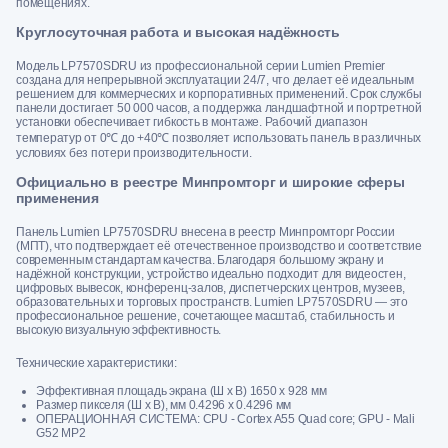
помещениях.
Круглосуточная работа и высокая надёжность
Модель LP7570SDRU из профессиональной серии Lumien Premier
создана для непрерывной эксплуатации 24/7, что делает её идеальным
решением для коммерческих и корпоративных применений. Срок службы
панели достигает 50 000 часов, а поддержка ландшафтной и портретной
установки обеспечивает гибкость в монтаже. Рабочий диапазон
температур от 0℃ до +40℃ позволяет использовать панель в различных
условиях без потери производительности.
Официально в реестре Минпромторг и широкие сферы
применения
Панель Lumien LP7570SDRU внесена в реестр Минпромторг России
(МПТ), что подтверждает её отечественное производство и соответствие
современным стандартам качества. Благодаря большому экрану и
надёжной конструкции, устройство идеально подходит для видеостен,
цифровых вывесок, конференц-залов, диспетчерских центров, музеев,
образовательных и торговых пространств. Lumien LP7570SDRU — это
профессиональное решение, сочетающее масштаб, стабильность и
высокую визуальную эффективность.
Технические характеристики:
Эффективная площадь экрана (Ш x В) 1650 x 928 мм
Размер пикселя (Ш х В), мм 0.4296 х 0.4296 мм
ОПЕРАЦИОННАЯ СИСТЕМА: CPU - Cortex A55 Quad core; GPU - Mali
G52 MP2