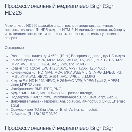
Профессиональный медиаплеер BrightSign
HD226
Медиаплеер HD226 разработан для воспроизведения различного
контента, включая 4K HDR видео и HTML5. Надежный и компактный корпус
из алюминия позволяет использовать плееры в различных условиях и
сферах.
Оснащение:
Разрешение видео: до 4K60p (10-bit);Воспроизведение двух HD видео;
Контейнеры 4K: MP4, .MOV, .MKV, .WEBM, .TS, .MPG, .MPEG, .PS, .M2P,
.MPV, .AVI, .HEVC, .H264, .AV1, .VP9, and .MJPG
Кодеки 4K: H.265/HEVC, H.264/AVC, VP9 (H.265, H.264/ 60p)
Контейнеры Full HD: MP4, .MOV, .MKV, .WEBM, .TS, .MPG, .MPEG, .PS,
.M2P, .MPV, .AVI, .HEVC, .H264, .AV1, .VP9, and .MJPG
Кодеки Full HD:H.265/HEVC, H.264/AVC, VP9, MPEG 4 part 2, MPEG1
video,MPEG2 video
Изображения: BMP, JPEG, PNG,
Аудио: MP2, MP3, AAC, и WAV (AC3 passed through)
Поддержка HTML5: .html, Chromium-based, CSS, JavaScript, webGL
Дополнительный интерфейс: Analog audio, ИК-порт, 8 x GPIO, Ethernet
1Gbit
Совместимое ПО:BrightAuthor, BrightAuthor: connected.
Габариты (Д,Ш,В):187/205/20
Профессиональный медиаплеер BrightSign