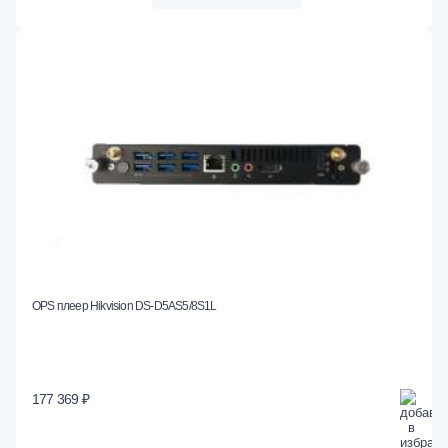
OPS плеер Hikvision DS-D5AS5/8S1L
177 369 ₽