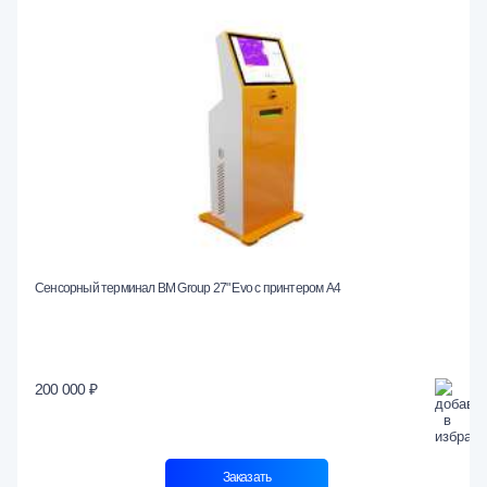
Сенсорный терминал BM Group 27" Evo c принтером А4
200 000 ₽
Заказать