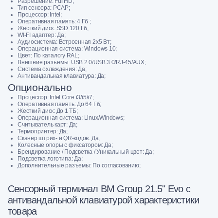
Разрешение: FullHD;
Тип сенсора: PCAP;
Процессор: Intel;
Оперативная память: 4 Гб ;
Жесткий диск: SSD 120 Гб;
WI-FI адаптер: Да;
Аудиосистема: Встроенная 2х5 Вт;
Операционная система: Windows 10;
Цвет: По каталогу RAL;
Внешние разъемы: USB 2.0/USB 3.0/RJ-45/AUX;
Система охлаждения: Да;
Антивандальная клавиатура: Да;
Опционально
Процессор: Intel Core i3/i5/i7;
Оперативная память: До 64 Гб;
Жесткий диск: До 1 ТБ;
Операционная система: Linux/Windows;
Считыватель карт: Да;
Термопринтер: Да;
Сканер штрих- и QR-кодов: Да;
Колесные опоры с фиксатором: Да;
Брендирование / Подсветка / Уникальный цвет: Да;
Подсветка логотипа: Да;
Дополнительные разъемы: По согласованию;
Сенсорный терминал BM Group 21.5" Evo c
антивандальной клавиатурой характеристики
товара