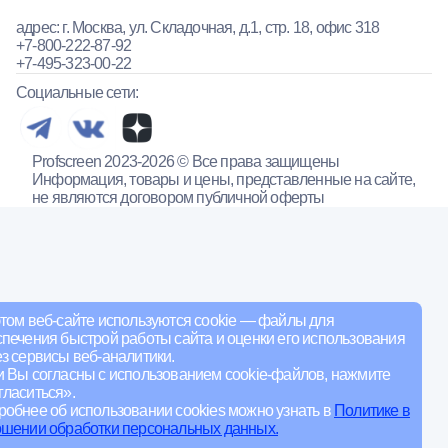
адрес: г. Москва, ул. Складочная, д.1, стр. 18, офис 318
+7-800-222-87-92
+7-495-323-00-22
Социальные сети:
Profscreen 2023-2026 © Все права защищены
Информация, товары и цены, представленные на сайте,
не являются договором публичной оферты
том веб-сайте используются cookie — файлы для
печения быстрой работы сайта и оценки его использования
з сервисы веб-аналитики.
и Вы согласны с использованием cookie-файлов, нажмите
ласиться».
обнее об использовании cookies можно узнать в
Политике в
ошении обработки персональных данных.