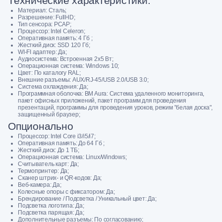
Технические характеристики:
Материал: Сталь;
Разрешение: FullHD;
Тип сенсора: PCAP;
Процессор: Intel Celeron;
Оперативная память: 4 Гб ;
Жесткий диск: SSD 120 Гб;
WI-FI адаптер: Да;
Аудиосистема: Встроенная 2х5 Вт;
Операционная система: Windows 10;
Цвет: По каталогу RAL;
Внешние разъемы: AUX/RJ-45/USB 2.0/USB 3.0;
Система охлаждения: Да;
Программная оболочка: BM Aura: Система удаленного мониторинга,
пакет офисных приложений, пакет программ для проведения
презентаций, программы для проведения уроков, режим "белая доска",
защищенный браузер;
Опционально
Процессор: Intel Core i3/i5/i7;
Оперативная память: До 64 Гб ;
Жесткий диск: До 1 ТБ;
Операционная система: Linux/Windows;
Считыватель карт: Да;
Термопринтер: Да;
Сканер штрих- и QR-кодов: Да;
Веб-камера: Да;
Колесные опоры с фиксатором: Да;
Брендирование / Подсветка / Уникальный цвет: Да;
Подсветка логотипа: Да;
Подсветка парящая: Да;
Дополнительные разъемы: По согласованию;