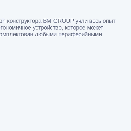
mph конструктора BM GROUP учли весь опыт
ргономичное устройство, которое может
ь укомплектован любыми периферийными