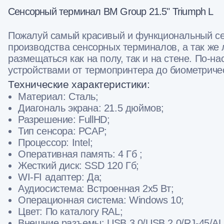
Сенсорный терминал BM Group 21.5" Triumph L
Пожалуй самый красивый и функциональный се
производства сенсорных терминалов, а так же 
размещаться как на полу, так и на стене. По
устройствами от термопринтера до биометриче
Технические характеристики:
Материал: Сталь;
Диагональ экрана: 21.5 дюймов;
Разрешение: FullHD;
Тип сенсора: PCAP;
Процессор: Intel;
Оперативная память: 4 Гб ;
Жесткий диск: SSD 120 Гб;
WI-FI адаптер: Да;
Аудиосистема: Встроенная 2х5 Вт;
Операционная система: Windows 10;
Цвет: По каталогу RAL;
Внешние разъемы: USB 3.0/USB 2.0/RJ-45/A