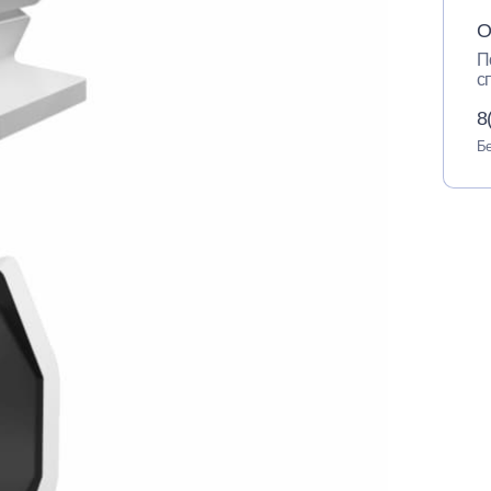
О
П
с
8
Бе