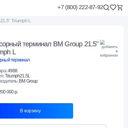
+7 (800) 222-87-92
1.5" Triumph L
сорный терминал BM Group 21.5"
mph L
рный терминал
ара:
4988
ул:
Triumph21.5L
водитель:
BM Group
200 000 р.
В корзину