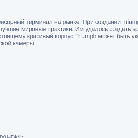
нсорный терминал на рынке. При создании Triu
лучшие мировые практики. Им удалось создать э
-настоящему красивый корпус Triumph может быт
ской камеры.
UX/HDMI;