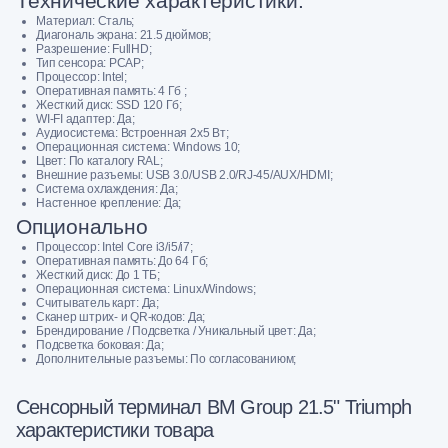
Технические характеристики:
Материал: Сталь;
Диагональ экрана: 21.5 дюймов;
Разрешение: FullHD;
Тип сенсора: PCAP;
Процессор: Intel;
Оперативная память: 4 Гб ;
Жесткий диск: SSD 120 Гб;
WI-FI адаптер: Да;
Аудиосистема: Встроенная 2х5 Вт;
Операционная система: Windows 10;
Цвет: По каталогу RAL;
Внешние разъемы: USB 3.0/USB 2.0/RJ-45/AUX/HDMI;
Система охлаждения: Да;
Настенное крепление: Да;
Опционально
Процессор: Intel Core i3/i5/i7;
Оперативная память: До 64 Гб;
Жесткий диск: До 1 ТБ;
Операционная система: Linux/Windows;
Считыватель карт: Да;
Сканер штрих- и QR-кодов: Да;
Брендирование / Подсветка / Уникальный цвет: Да;
Подсветка боковая: Да;
Дополнительные разъемы: По согласованиюм;
Сенсорный терминал BM Group 21.5" Triumph
характеристики товара