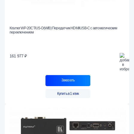
Kramer WP-20CT/US-D(W/B) Передатчик HDMI/USB-C с автоматическим
переключением
161 977 ₽
Заказать
Купить в 1 клик