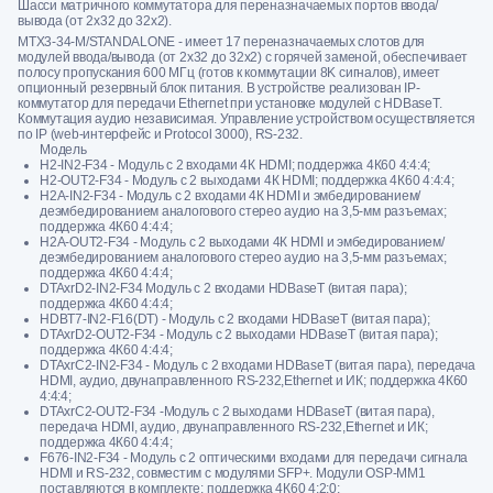
Шасси матричного коммутатора для переназначаемых портов ввода/
вывода (от 2х32 до 32х2).
MTX3-34-M/STANDALONE - имеет 17 переназначаемых слотов для
модулей ввода/вывода (от 2х32 до 32х2) с горячей заменой, обеспечивает
полосу пропускания 600 МГц (готов к коммутации 8K сигналов), имеет
опционный резервный блок питания. В устройстве реализован IP-
коммутатор для передачи Ethernet при установке модулей с HDBaseT.
Коммутация аудио независимая. Управление устройством осуществляется
по IP (web-интерфейс и Protocol 3000), RS-232.
Модель
H2-IN2-F34 - Модуль c 2 входами 4К HDMI; поддержка 4К60 4:4:4;
H2-OUT2-F34 - Модуль c 2 выходами 4К HDMI; поддержка 4К60 4:4:4;
H2A-IN2-F34 - Модуль c 2 входами 4К HDMI и эмбедированием/
деэмбедированием аналогового стерео аудио на 3,5-мм разъемах;
поддержка 4К60 4:4:4;
H2A-OUT2-F34 - Модуль c 2 выходами 4К HDMI и эмбедированием/
деэмбедированием аналогового стерео аудио на 3,5-мм разъемах;
поддержка 4К60 4:4:4;
DTAxrD2-IN2-F34 Модуль c 2 входами HDBaseT (витая пара);
поддержка 4К60 4:4:4;
HDBT7-IN2-F16(DT) - Модуль c 2 входами HDBaseT (витая пара);
DTAxrD2-OUT2-F34 - Модуль c 2 выходами HDBaseT (витая пара);
поддержка 4К60 4:4:4;
DTAxrC2-IN2-F34 - Модуль c 2 входами HDBaseT (витая пара), передача
HDMI, аудио, двунаправленного RS-232,Ethernet и ИК; поддержка 4К60
4:4:4;
DTAxrC2-OUT2-F34 -Модуль c 2 выходами HDBaseT (витая пара),
передача HDMI, аудио, двунаправленного RS-232,Ethernet и ИК;
поддержка 4К60 4:4:4;
F676-IN2-F34 - Модуль с 2 оптическими входами для передачи сигнала
HDMI и RS-232, совместим с модулями SFP+. Модули OSP-MM1
поставляются в комплекте; поддержка 4К60 4:2:0;