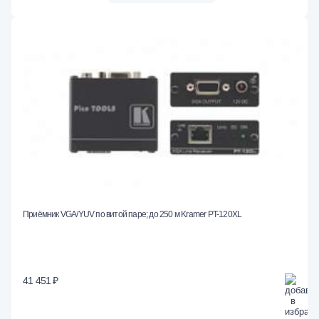
Приёмник VGA/YUV по витой паре; до 250 м Kramer PT-120XL
41 451 ₽