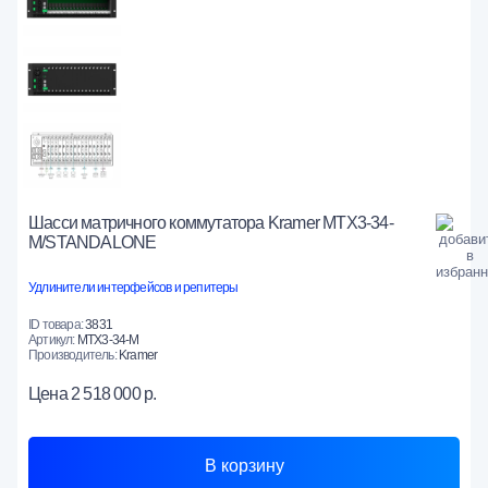
Шасси матричного коммутатора Kramer MTX3-34-
M/STANDALONE
Удлинители интерфейсов и репитеры
ID товара:
3831
Артикул:
MTX3-34-M
Производитель:
Kramer
Цена
2 518 000 р.
В корзину