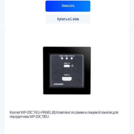
Заказать
Купить в 1 клик
Kramer WP-20CT-EU-PANEL(B) Комплект из рамки и лицевой панели для
передатчика WP-20CT/EU