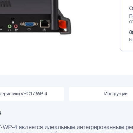
О
П
с
8
Бе
теристики VPC17-WP-4
Инструкции
4
7-WP-4 является идеальным интегрированным ре