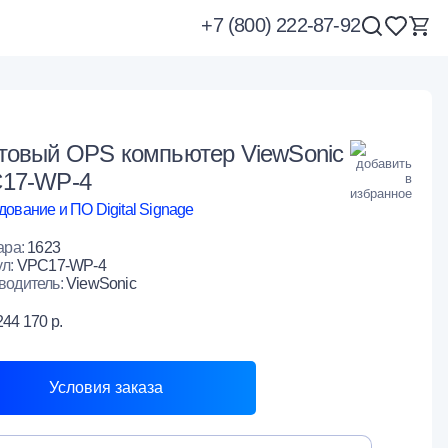
+7 (800) 222-87-92
товый OPS компьютер ViewSonic
17-WP-4
ование и ПО Digital Signage
ара:
1623
ул:
VPC17-WP-4
водитель:
ViewSonic
244 170 р.
Условия заказа