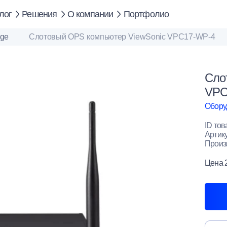
лог
Решения
О компании
Портфолио
age
Слотовый OPS компьютер ViewSonic VPC17-WP-4
Сло
VPC
Оборуд
ID тов
Артик
Произ
Цена