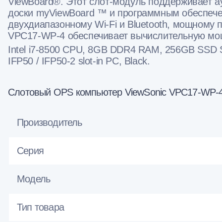
ViewBoard®. Этот слот-модуль поддерживает а
доски myViewBoard ™ и программным обеспече
двухдиапазонному Wi-Fi и Bluetooth, мощному п
VPC17-WP-4 обеспечивает вычислительную мощ
Intel i7-8500 CPU, 8GB DDR4 RAM, 256GB SSD Sto
IFP50 / IFP50-2 slot-in PC, Black.
Слотовый OPS компьютер ViewSonic VPC17-WP-4 
Производитель
Серия
Модель
Тип товара