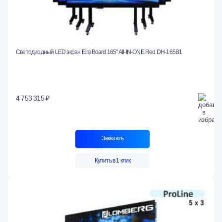
Светодиодный LED экран EliteBoard 165" All-IN-ONE Red DH-165B1
4 753 315 ₽
Заказать
Купить в 1 клик