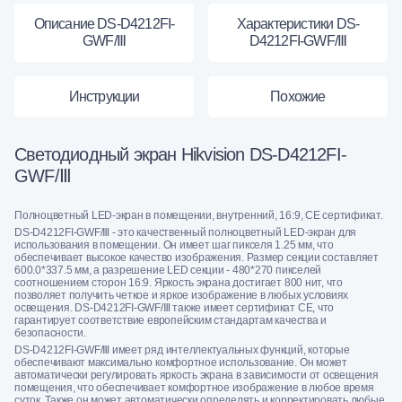
Описание DS-D4212FI-
Характеристики DS-
GWF/Ⅲ
D4212FI-GWF/Ⅲ
Инструкции
Похожие
Светодиодный экран Hikvision DS-D4212FI-
GWF/Ⅲ
Полноцветный LED-экран в помещении, внутренний, 16:9, СЕ сертификат.
DS-D4212FI-GWF/Ⅲ - это качественный полноцветный LED-экран для
использования в помещении. Он имеет шаг пикселя 1.25 мм, что
обеспечивает высокое качество изображения. Размер секции составляет
600.0*337.5 мм, а разрешение LED секции - 480*270 пикселей
соотношением сторон 16:9. Яркость экрана достигает 800 нит, что
позволяет получить четкое и яркое изображение в любых условиях
освещения. DS-D4212FI-GWF/Ⅲ также имеет сертификат СЕ, что
гарантирует соответствие европейским стандартам качества и
безопасности.
DS-D4212FI-GWF/Ⅲ имеет ряд интеллектуальных функций, которые
обеспечивают максимально комфортное использование. Он может
автоматически регулировать яркость экрана в зависимости от освещения
помещения, что обеспечивает комфортное изображение в любое время
суток. Также он может автоматически определять и корректировать любые