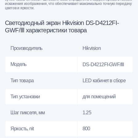
искажения изображения, что обеспечивает максимально точную передачу
цветов и яркости.
Светодиодный экран Hikvision DS-D4212FI-
GWF/Ⅲ характеристики товара
Производитель
Hikvision
Модель
DS-D4212FI-GWF/Ⅲ
Тип товара
LED кабинет в сборе
Тип установки
для помещений
Шаг пикселя, мм
1.25
Яркость, nit
800