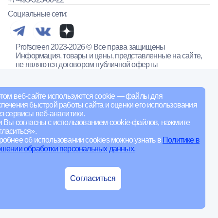
Социальные сети:
Profscreen 2023-2026 © Все права защищены
Информация, товары и цены, представленные на сайте,
не являются договором публичной оферты
том веб-сайте используются cookie — файлы для
печения быстрой работы сайта и оценки его использования
з сервисы веб-аналитики.
и Вы согласны с использованием cookie-файлов, нажмите
ласиться».
обнее об использовании cookies можно узнать в
Политике в
ошении обработки персональных данных.
Согласиться