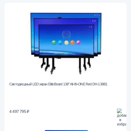
Светодиодный LED экран EliteBoard 138" All-IN-ONE Red DH-138B1
4 497 795 ₽