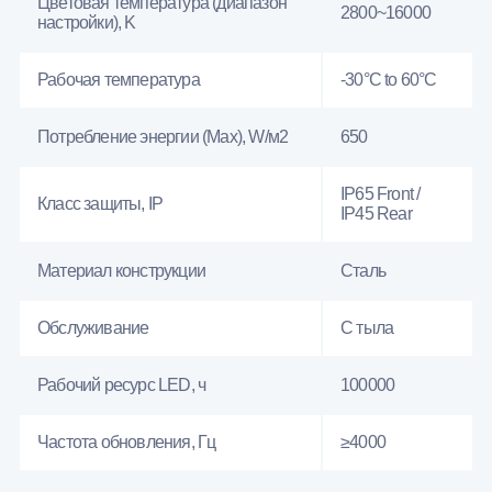
Цветовая температура (диапазон
2800~16000
настройки), K
Рабочая температура
-30°C to 60°C
Потребление энергии (Max), W/м2
650
IP65 Front /
Класс защиты, IP
IP45 Rear
Материал конструкции
Сталь
Обслуживание
С тыла
Рабочий ресурс LED, ч
100000
Частота обновления, Гц
≥4000