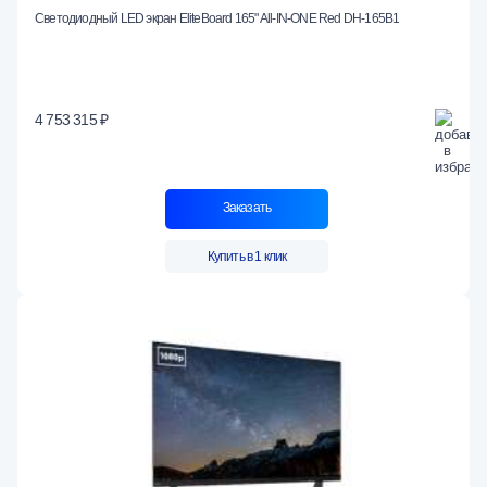
Светодиодный LED экран EliteBoard 165" All-IN-ONE Red DH-165B1
4 753 315 ₽
Заказать
Купить в 1 клик