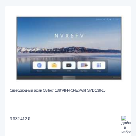
Светодиодный экран QSTech 138" All-IN-ONE xWall SMD 138-15
3 632 412 ₽