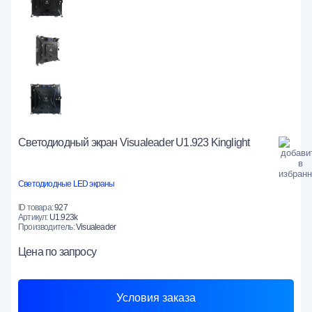
Светодиодный экран Visualeader U1.923 Kinglight
Светодиодные LED экраны
ID товара:
927
Артикул:
U1.923k
Производитель:
Visualeader
Цена
по запросу
Условия заказа