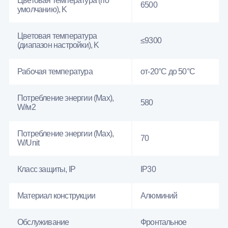
Цветовая температура (по
6500
умолчанию), K
Цветовая температура
≤9300
(диапазон настройки), K
Рабочая температура
от-20°C до 50°C
Потребление энергии (Max),
580
W/м2
Потребление энергии (Max),
70
W/Unit
Класс защиты, IP
IP30
Материал конструкции
Алюминий
Обслуживание
Фронтальное