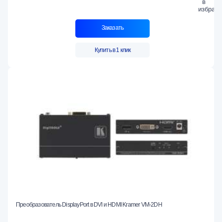
Заказать
Купить в 1 клик
Преобразователь DisplayPort в DVI и HDMI Kramer VM-2DH