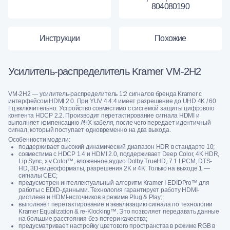
804080190
Инструкции
Похожие
Усилитель-распределитель Kramer VM-2H2
VM-2H2 — усилитель-распределитель 1:2 сигналов бренда Kramer с
интерфейсом HDMI 2.0. При YUV 4:4:4 имеет разрешение до UHD 4K / 60
Гц включительно. Устройство совместимо с системой защиты цифрового
контента HDCP 2.2. Производит перетактирование сигнала HDMI и
выполняет компенсацию АЧХ кабеля, после чего передает идентичный
сигнал, который поступает одновременно на два выхода.
Особенности модели:
поддерживает высокий динамический диапазон HDR в стандарте 10;
совместима с HDCP 1.4 и HDMI 2.0, поддерживает Deep Color, 4K HDR,
Lip Sync, x.v.Color™, вложенное аудио Dolby TrueHD, 7.1 LPCM, DTS-
HD, 3D-видеоформаты, разрешения 2K и 4K. Только на выходе 1 —
сигналы CEC;
предусмотрен интеллектуальный алгоритм Kramer I-EDIDPro™ для
работы с EDID-данными. Технология гарантирует работу HDMI-
дисплеев и HDMI-источников в режиме Plug & Play;
выполняет перетактирование и эквализацию сигнала по технологии
Kramer Equalization & re-Klocking™. Это позволяет передавать данные
на большие расстояния без потери качества;
предусматривает настройку цветового пространства в режиме RGB в