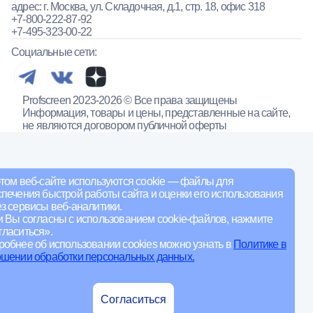
адрес: г. Москва, ул. Складочная, д.1, стр. 18, офис 318
+7-800-222-87-92
+7-495-323-00-22
Социальные сети:
Profscreen 2023-2026 © Все права защищены
Информация, товары и цены, представленные на сайте,
не являются договором публичной оферты
том веб-сайте используются cookie — файлы для
печения быстрой работы сайта и оценки его использования
з сервисы веб-аналитики.
и Вы согласны с использованием cookie-файлов, нажмите
ласиться».
обнее об использовании cookies можно узнать в
Политике в
ошении обработки персональных данных.
Согласиться