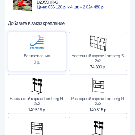
D2055HR-G
Цена: 656 120 р. x 4 шт. = 2 624 480 р.
Добавьте в заказ крепление
Без крепления
Настенный каркас Lomberg S-
2х2
0 р.
74 390 р.
Напольный каркас Lomberg N-
Распорный каркас Lomberg R-
2х2
2х2
140 515 р.
140 515 р.