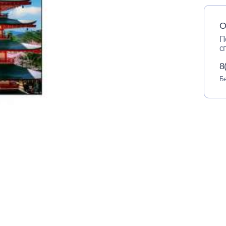
О
П
с
8
Бе