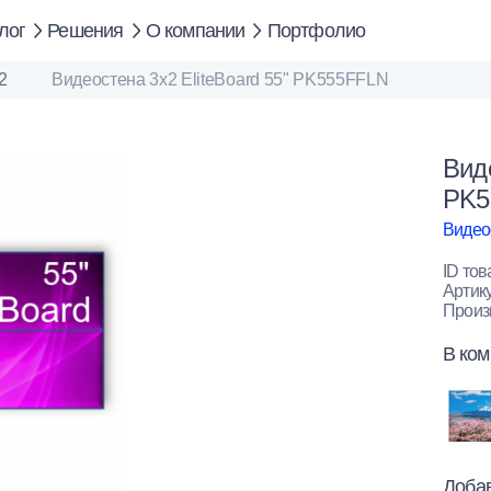
лог
Решения
О компании
Портфолио
2
Видеостена 3x2 EliteBoard 55" PK555FFLN
Виде
PK5
Видео
ID тов
Артик
Произ
В ком
Добав