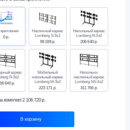
 крепления
Настенный каркас
Напольный каркас
Lomberg S-3х2
Lomberg N-3х2
0 р.
99 188 р.
206 640 р.
орный каркас
Мобильный
Напольно-
berg R-3х2
напольный каркас
настенный каркас
Lomberg M-3х2
Lomberg NS-3х2
06 640 р.
223 171 р.
311 766 р.
за комплект
2 106 720 р.
В корзину