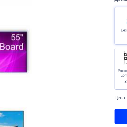
Без
Расп
Lom
2
Цена 