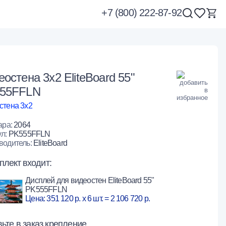
+7 (800) 222-87-92
остена 3x2 EliteBoard 55"
55FFLN
стена 3х2
ара:
2064
ул:
PK555FFLN
водитель:
EliteBoard
плект входит:
Дисплей для видеостен EliteBoard 55"
PK555FFLN
Цена: 351 120 р. x 6 шт. = 2 106 720 р.
ьте в заказ крепление