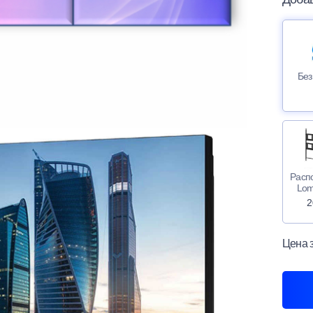
Без
Расп
Lom
2
Цена 