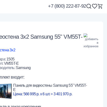
+7 (800) 222-87-92
еостена 3x2 Samsung 55" VM55T-
стена 3х2
ара:
1505
ул:
VM55T-E
водитель:
Samsung
плект входит:
Панель для видеостены Samsung 55" VM55T-
E
Цена: 566 995 р. x 6 шт. = 3 401 970 р.
ьте в заказ крепление