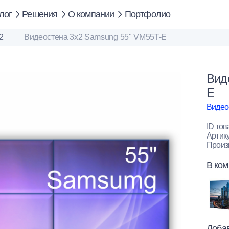
лог
Решения
О компании
Портфолио
2
Видеостена 3x2 Samsung 55" VM55T-E
Вид
E
Видео
ID тов
Артик
Произ
В ком
Добав