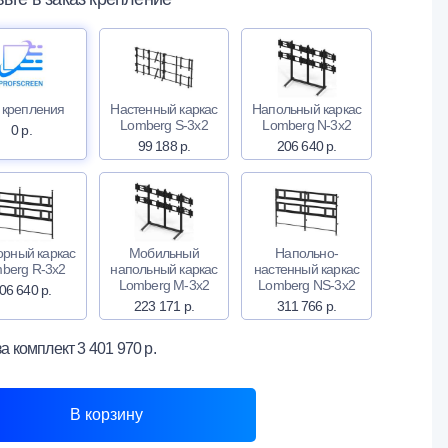
 крепления
Настенный каркас
Напольный каркас
Lomberg S-3х2
Lomberg N-3х2
0 р.
99 188 р.
206 640 р.
орный каркас
Мобильный
Напольно-
berg R-3х2
напольный каркас
настенный каркас
Lomberg M-3х2
Lomberg NS-3х2
06 640 р.
223 171 р.
311 766 р.
за комплект
3 401 970 р.
В корзину