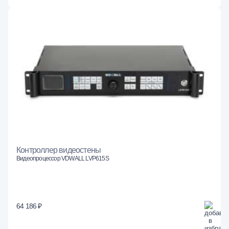
Контроллер видеостены
Видеопроцессор VDWALL LVP615S
64 186 ₽