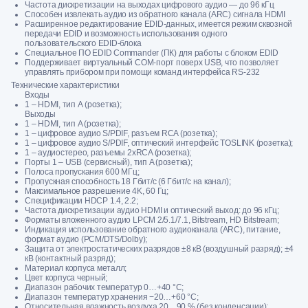
Частота дискретизации на выходах цифрового аудио — до 96 кГц
Способен извлекать аудио из обратного канала (ARC) сигнала HDMI
Расширенное редактирование EDID-данных, имеется режим сквозной
передачи EDID и возможность использования одного
пользовательского EDID-блока
Специальное ПО EDID Commander (ПК) для работы с блоком EDID
Поддерживает виртуальный COM-порт поверх USB, что позволяет
управлять прибором при помощи команд интерфейса RS-232
Технические характеристики
Входы
1 – HDMI, тип А (розетка);
Выходы
1 – HDMI, тип A (розетка);
1 – цифровое аудио S/PDIF, разъем RCA (розетка);
1 – цифровое аудио S/PDIF, оптический интерфейс TOSLINK (розетка);
1 – аудиостерео, разъемы 2xRCA (розетка);
Порты 1 – USB (сервисный), тип A (розетка);
Полоса пропускания 600 МГц;
Пропускная способность 18 Гбит/с (6 Гбит/с на канал);
Максимальное разрешение 4K, 60 Гц;
Спецификации HDCP 1.4, 2.2;
Частота дискретизации аудио HDMI и оптический выход: до 96 кГц;
Форматы вложенного аудио LPCM 2/5.1/7.1, Bitstream, HD Bitstream;
Индикация использование обратного аудиоканала (ARC), питание,
формат аудио (PCM/DTS/Dolby);
Защита от электростатических разрядов ±8 кВ (воздушный разряд); ±4
кВ (контактный разряд);
Материал корпуса металл;
Цвет корпуса черный;
Диапазон рабочих температур 0…+40 °C;
Диапазон температур хранения −20…+60 °C;
Относительная влажность воздуха 20…90 % (без конденсации);