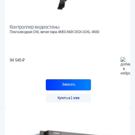
Контроллер видеостены
Плата входная DXL витая пара 4К/60 AMX DGX-I-DXL-4K60
94 545 ₽
Заказать
Купить в 1 клик