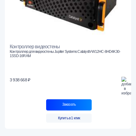
Контроллер видеостены
Контроллер для видеостены Jupiter Systems CatalystV-W12HC-8HD4K30-
1SSD-16RAM
3 938 668 ₽
Заказать
Купить в 1 клик