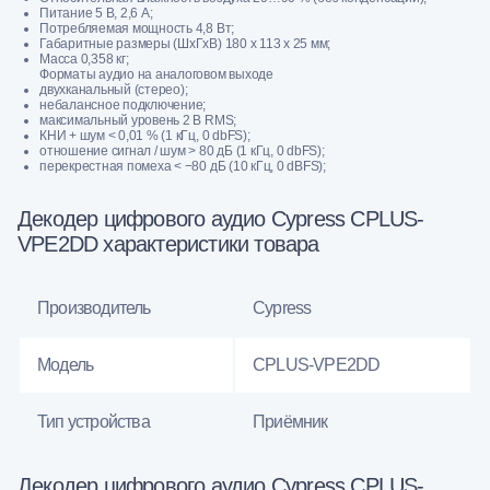
Питание 5 В, 2,6 А;
Потребляемая мощность 4,8 Вт;
Габаритные размеры (ШxГxВ) 180 x 113 x 25 мм;
Масса 0,358 кг;
Форматы аудио на аналоговом выходе
двухканальный (стерео);
небалансное подключение;
максимальный уровень 2 В RMS;
КНИ + шум < 0,01 % (1 кГц, 0 dbFS);
отношение сигнал / шум > 80 дБ (1 кГц, 0 dbFS);
перекрестная помеха < −80 дБ (10 кГц, 0 dBFS);
Декодер цифрового аудио Cypress CPLUS-
VPE2DD характеристики товара
Производитель
Cypress
Модель
CPLUS-VPE2DD
Тип устройства
Приёмник
Декодер цифрового аудио Cypress CPLUS-