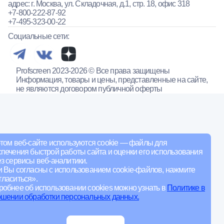
адрес: г. Москва, ул. Складочная, д.1, стр. 18, офис 318
+7-800-222-87-92
+7-495-323-00-22
Социальные сети:
Profscreen 2023-2026 © Все права защищены
Информация, товары и цены, представленные на сайте,
не являются договором публичной оферты
том веб-сайте используются cookie — файлы для
печения быстрой работы сайта и оценки его использования
з сервисы веб-аналитики.
и Вы согласны с использованием cookie-файлов, нажмите
ласиться».
обнее об использовании cookies можно узнать в
Политике в
ошении обработки персональных данных.