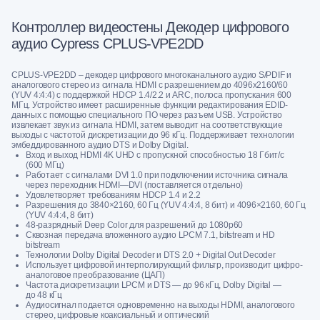
Контроллер видеостены Декодер цифрового
аудио Cypress CPLUS-VPE2DD
CPLUS-VPE2DD – декодер цифрового многоканального аудио S/PDIF и
аналогового стерео из сигнала HDMI с разрешением до 4096x2160/60
(YUV 4:4:4) c поддержкой HDCP 1.4/2.2 и ARC, полоса пропускания 600
МГц. Устройство имеет расширенные функции редактирования EDID-
данных с помощью специального ПО через разъем USB. Устройство
извлекает звук из сигнала HDMI, затем выводит на соответствующие
выходы с частотой дискретизации до 96 кГц. Поддерживает технологии
эмбеддированного аудио DTS и Dolby Digital.
Вход и выход HDMI 4K UHD с пропускной способностью 18 Гбит/с
(600 МГц)
Работает с сигналами DVI 1.0 при подключении источника сигнала
через переходник HDMI—DVI (поставляется отдельно)
Удовлетворяет требованиям HDCP 1.4 и 2.2
Разрешения до 3840×2160, 60 Гц (YUV 4:4:4, 8 бит) и 4096×2160, 60 Гц
(YUV 4:4:4, 8 бит)
48-разрядный Deep Color для разрешений до 1080p60
Сквозная передача вложенного аудио LPCM 7.1, bitstream и HD
bitstream
Технологии Dolby Digital Decoder и DTS 2.0 + Digital Out Decoder
Использует цифровой интерполирующий фильтр, производит цифро-
аналоговое преобразование (ЦАП)
Частота дискретизации LPCM и DTS — до 96 кГц, Dolby Digital —
до 48 кГц
Аудиосигнал подается одновременно на выходы HDMI, аналогового
стерео, цифровые коаксиальный и оптический