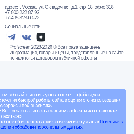
адрес: г. Москва, ул. Складочная, д.1, стр. 18, офис 318
+7-800-222-87-92
+7-495-323-00-22
Социальные сети:
Profscreen 2023-2026 © Все права защищены
Информация, товары и цены, представленные на сайте,
не являются договором публичной оферты
том веб-сайте используются cookie — файлы для
печения быстрой работы сайта и оценки его использования
з сервисы веб-аналитики.
и Вы согласны с использованием cookie-файлов, нажмите
ласиться».
обнее об использовании cookies можно узнать в
Политике в
ошении обработки персональных данных.