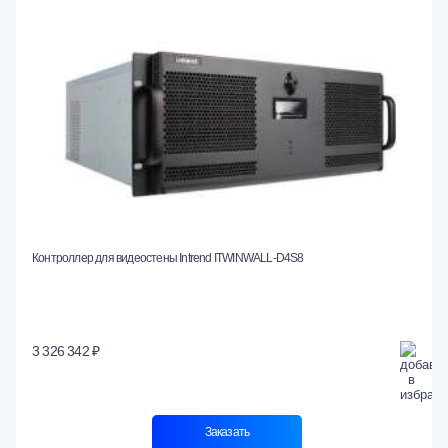
Контроллер для видеостены Intrend ITWINWALL-D4S8
3 326 342 ₽
Заказать