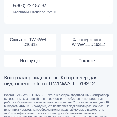
8(800)-222-87-92
Бесплатный звонок по России
Описание ITWINWALL-
Характеристики
D16S12
ITWINWALL-D16S12
Инструкции
Похожие
Контроллер видеостены Контроллер для
видеостены Intrend ITWINWALL-D16S12
Intrend ITWINWALL-D16S12 — это высокопроизводительный контроллер
видеостены, созданный для проектов, где требуется одновременная
работа с большим количеством видеосигналов. Устройство оснащено 16
выходами 4K60 и 12 входами, что позволяет подключать разнообразные
источники и выводить изображение на масштабируемые видеостены
любой конфигурации. Такая архитектура обеспечивает четкое и
стабильное воспроизведение контента даже при интенсивной нагрузке.