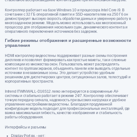
Контроллер работает на базе Windows 10 и процессора Intel Core i9. В
сочетании с 32 ГБ оперативной памяти и SSD-накопителем на 250 Гб он
демонстрирует высокую скорость обработки данных и уверенную работу в
многозадачном режиме. Модель можно использовать как многооконный
процессор для отображения нескольких сцен, динамического контента и
оперативного переключения источников без задержек.
Гибкие режимы отображения и расширенные возможности
управления
HDMI контроллер видеостены поддерживает разные схемы построения
дисплеев и позволяет формировать как простые макеты, так и сложные
композиции из множества окон. Пользователь может распределять
контент по группам экранов, объединять панели или выводить отдельные
источники в независимые зоны. Это делает устройство удобным
решением для диспетчерских центров, ситуационных залов, телестудий и
корпоративных пространств.
Intrend ITWINWALL-D16S12 легко интегрируется в современные AV-
системы и стабильно работает в режиме 24/7. Контроллер обеспечивает
точную передачу сигнала, надежность при высоких нагрузках и удобное
управление настройками видеостены. Благодаря продуманной
конфигурации модель подходит для профессиональных инсталляций, где
важна максимальная гибкость, качество изображения и стабильность
работы оборудования.
Интерфейсы и разъемы
Display Port вх. - нет;