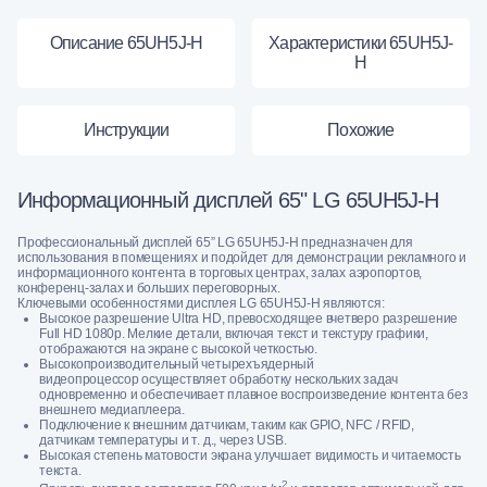
Описание 65UH5J-H
Характеристики 65UH5J-
H
Инструкции
Похожие
Информационный дисплей 65" LG 65UH5J-H
Профессиональный дисплей 65” LG 65UH5J-H предназначен для
использования в помещениях и подойдет для демонстрации рекламного и
информационного контента в торговых центрах, залах аэропортов,
конференц-залах и больших переговорных.
Ключевыми особенностями дисплея LG 65UH5J-H являются:
Высокое разрешение Ultra HD, превосходящее вчетверо разрешение
Full HD 1080p. Мелкие детали, включая текст и текстуру графики,
отображаются на экране с высокой четкостью.
Высокопроизводительный четырехъядерный
видеопроцессор осуществляет обработку нескольких задач
одновременно и обеспечивает плавное воспроизведение контента без
внешнего медиаплеера.
Подключение к внешним датчикам, таким как GPIO, NFC / RFID,
датчикам температуры и т. д., через USB.
Высокая степень матовости экрана улучшает видимость и читаемость
текста.
2