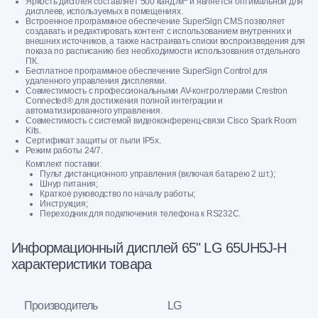
Яркость дисплея составляет 500 канд./м
и является оптимальной для
дисплеев, используемых в помещениях.
Встроенное программное обеспечение SuperSign CMS позволяет
создавать и редактировать контент с использованием внутренних и
внешних источников, а также настраивать списки воспроизведения для
показа по расписанию без необходимости использования отдельного
ПК.
Бесплатное программное обеспечение SuperSign Control для
удаленного управления дисплеями.
Совместимость с профессиональными AV-контроллерами Crestron
Connected® для достижения полной интеграции и
автоматизированного управления.
Совместимость с системой видеоконференц-связи Cisco Spark Room
Kits.
Сертификат защиты от пыли IP5x.
Режим работы 24/7.
Комплект поставки:
Пульт дистанционного управления (включая батарею 2 шт.);
Шнур питания;
Краткое руководство по началу работы;
Инструкция;
Переходник для подключения телефона к RS232C.
Информационный дисплей 65" LG 65UH5J-H
характеристики товара
Производитель
LG