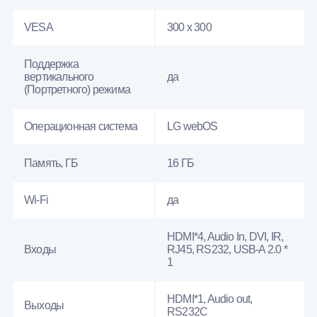
VESA
300 x 300
Поддержка
вертикального
да
(Портретного) режима
Операционная система
LG webOS
Память, ГБ
16 ГБ
Wi-Fi
да
HDMI*4, Audio In, DVI, IR,
Входы
RJ45, RS232, USB-A 2.0 *
1
HDMI*1, Audio out,
Выходы
RS232С