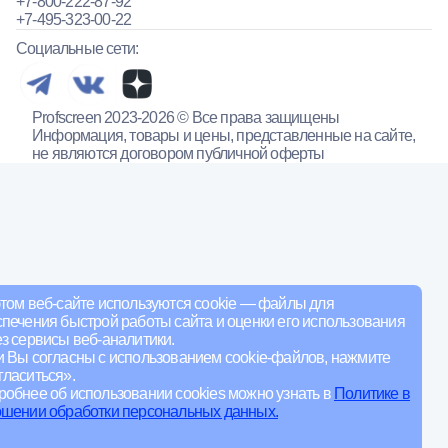
+7-800-222-87-92
+7-495-323-00-22
Социальные сети:
Profscreen 2023-2026 © Все права защищены
Информация, товары и цены, представленные на сайте,
не являются договором публичной оферты
том веб-сайте используются cookie — файлы для
печения быстрой работы сайта и оценки его использования
з сервисы веб-аналитики.
и Вы согласны с использованием cookie-файлов, нажмите
ласиться».
обнее об использовании cookies можно узнать в
Политике в
ошении обработки персональных данных.