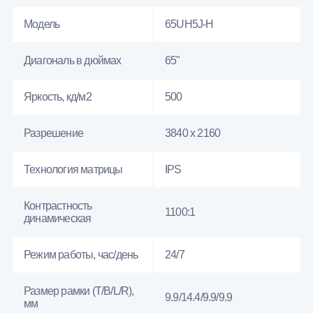
Модель
65UH5J-H
Диагональ в дюймах
65"
Яркость, кд/м2
500
Разрешение
3840 x 2160
Технология матрицы
IPS
Контрастность
1100:1
динамическая
Режим работы, час/день
24/7
Размер рамки (T/B/L/R),
9.9/14.4/9.9/9.9
мм