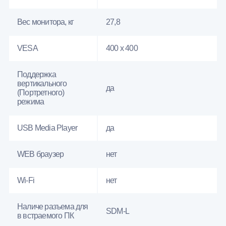
Вес монитора, кг
27,8
VESA
400 x 400
Поддержка
вертикального
да
(Портретного)
режима
USB Media Player
да
WEB браузер
нет
Wi-Fi
нет
Наличе разъема для
SDM-L
в встраемого ПК