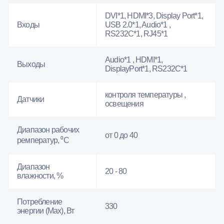
DVI*1, HDMI*3, Display Port*1,
Входы
USB 2.0*1, Audio*1 ,
RS232С*1, RJ45*1
Audio*1 , HDMI*1,
Выходы
DisplayPort*1, RS232С*1
контроля температуры ,
Датчики
освещения
Диапазон рабочих
от 0 до 40
ремператур, ⁰С
Диапазон
20 - 80
влажности, %
Потребление
330
энергии (Max), Вт