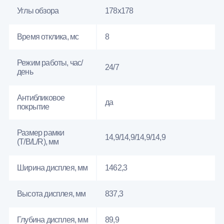
Углы обзора
178x178
Время отклика, мс
8
Режим работы, час/
24/7
день
Антибликовое
да
покрытие
Размер рамки
14,9/14,9/14,9/14,9
(T/B/L/R), мм
Ширина дисплея, мм
1462,3
Высота дисплея, мм
837,3
Глубина дисплея, мм
89,9