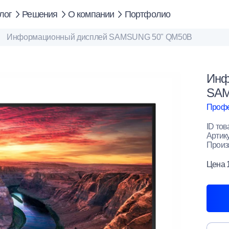
лог
Решения
О компании
Портфолио
Информационный дисплей SAMSUNG 50" QM50B
Инф
SAM
Профе
ID тов
Артик
Произ
Цена