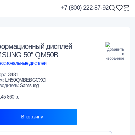
+7 (800) 222-87-92
ормационный дисплей
SUNG 50" QM50B
ссиональные дисплеи
ара:
3481
ул:
LH50QMBEBGCXCI
водитель:
Samsung
145 860 р.
В корзину