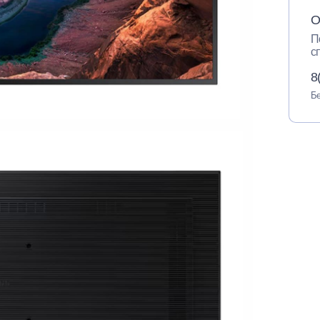
О
П
с
8
Бе