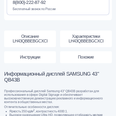
8(800)-222-87-92
Бесплатный звонок по России
Описание
Характеристики
LH43QBBEBGCXCI
LH43QBBEBGCXCI
Инструкции
Похожие
Информационный дисплей SAMSUNG 43"
QB43B
Профессиональный дисплей Samsung 43” QB43B разработан для
использования в сфере Digital Signage и обеспечивает
высококачественную демонстрацию рекламного и информационного
контента в общественных местах.
Отличительные особенности дисплея:
2
Яркость 350 кд/м
, контрастность 4000:1.
Высокое разрешение Ultra HD, позволяющее отображать мелкие