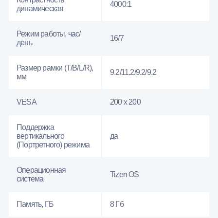
4000:1
динамическая
Режим работы, час/
16/7
день
Размер рамки (T/B/L/R),
9.2/11.2/9.2/9.2
мм
VESA
200 x 200
Поддержка
вертикального
да
(Портретного) режима
Операционная
Tizen OS
система
Память, ГБ
8 Гб