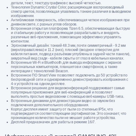
детали, текст, текстуру графиков с высокой четкостью.
Технология Dynamic Crystal Color, расширяющая воспроизводимый
спектр цветов, позволяющая улавливать тонкие различия в выводимом
изображении.
Антибликовая поверхность, обеспечивающая четкое изображения при
дневном свете, с разных углов обзоров.
Встроенная открытая платформа Tizen 6.5, обеспечивающая быструю
и стабильную работу и позволяющая разрабатывать и внедрять
различные веб-приложения, помогающие эффективно управлять
контентом.
Эргономичный дизайн: тонкий 48.3 мм, почти симметричный - 9.2 мм
(верх/справа/слева) и 11.2 (низ), плоский (входное отверстие для
кабеля питания, подвод к разъёмам углублены в задней части панели),
аккуратный вид сзади - кабели скрыты от глаз в кабельных каналах.
Встроенные Wi-Fi и Bluethooth для вывода информации с экранов
персональных компьютеров, планшетов и смартфонов, а также
интеграции с технологией Beacon.
Встроенное ПО Smart View позволяет подключить до 50 устройств по
беспроводной сети и одновременно демонстрировать изображения с
4-х устройств на одном дисплее.
Встроенное решение для видеоконференций поддерживает самые
популярные приложения для веб-конференций и позволяет
выполнять простые видеозвонки с помощью веб-камеры USB-типа.
Встроенные динамики для демонстрации видео со звуком без
подключения дополнительного оборудования.
Корпус дисплея имеет защиту от пыли со степенью IP5x, что
подтверждается соответствующим сертификатом. Это означает, что
проникающее количество пыли не мешает работе устройства.
Дисплей предназначен для работы в режиме 16/7.