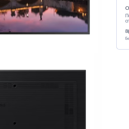
О
П
с
8
Бе