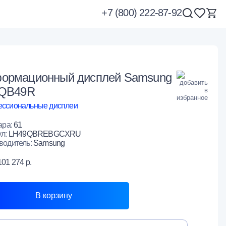
+7 (800) 222-87-92
ормационный дисплей Samsung
 QB49R
ссиональные дисплеи
ара:
61
ул:
LH49QBREBGCXRU
водитель:
Samsung
101 274 р.
В корзину