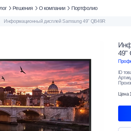
лог
Решения
О компании
Портфолио
Информационный дисплей Samsung 49" QB49R
Инф
49"
Профе
ID тов
Артик
Произ
Цена