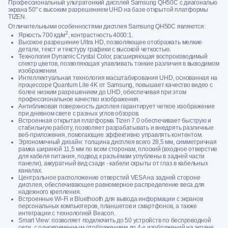
Профессиональный ультратонкий дисплей Samsung QH50С с диагональю
экрана 50" с высоким разрешением UHD на базе открытой платформы
TIZEN.
Отличительными особенностями дисплея Samsung QH50С являются:
2
Яркость 700 кд/м
, контрастность 4000:1.
Высокое разрешение Ultra HD, позволяющее отображать мелкие
детали, текст и текстуру графики с высокой четкостью.
Технология Dynamic Crystal Color, расширяющая воспроизводимый
спектр цветов, позволяющая улавливать тонкие различия в выводимом
изображении.
Интеллектуальная технология масштабирования UHD, основанная на
процессоре Quantum Lite 4K от Samsung, повышает качество видео с
более низким разрешением до UHD, обеспечивая при этом
профессиональное качество изображения.
Антибликовая поверхность дисплея гарантирует четкое изображение
при дневном свете с разных углов обзоров.
Встроенная открытая платформа Tizen 7.0 обеспечивает быструю и
стабильную работу, позволяет разрабатывать и внедрять различные
веб-приложения, помогающие эффективно управлять контентом.
Эргономичный дизайн: толщина дисплея всего 28,5 мм, симметричная
рамка шириной 11,5 мм по всем сторонам, плоский (входное отверстие
для кабеля питания, подвод к разъёмам углублены в задней части
панели), аккуратный вид сзади - кабели скрыты от глаз в кабельных
каналах.
Центральное расположение отверстий VESA на задней стороне
дисплея, обеспечивающее равномерное распределение веса для
надежного крепления.
Встроенные Wi-Fi и Bluethooth для вывода информации с экранов
персональных компьютеров, планшетов и смартфонов, а также
интеграции с технологией Beacon.
Smart View: позволяет подключить до 50 устройств по беспроводной
сети, с одновременным отображением до 4-х изображений на экране