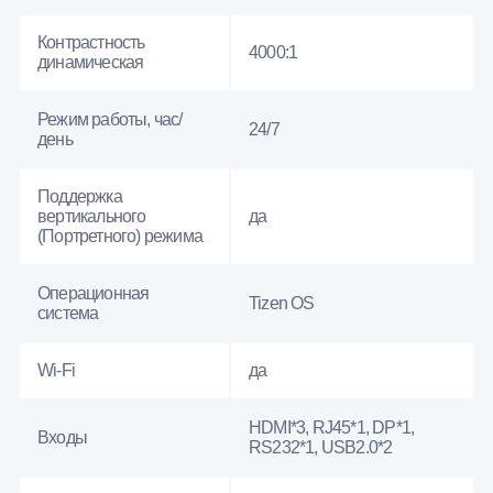
Контрастность
4000:1
динамическая
Режим работы, час/
24/7
день
Поддержка
вертикального
да
(Портретного) режима
Операционная
Tizen OS
система
Wi-Fi
да
HDMI*3, RJ45*1, DP*1,
Входы
RS232*1, USB2.0*2