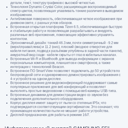
детали, текст, текстуру графиков с высокой четкостью.
Технология Dynamic Crystal Color, расширяющая воспроизводимый
спектр цветов, позволяющая улавливать тонкие различия в выводимом
изображении.
Антибликовая поверхность, обеспечивающая четкое изображения при
дневном свете, с разных углов обзоров.
Встроенная открытая платформа Tizen 6.5, обеспечивающая быструю
и стабильную работу и позволяющая разрабатывать и внедрять
различные веб-приложения, помогающие эффективно управлять
контентом.
Эргономичный дизайн: тонкий 46.3 мм, почти симметричный - 9.2 мм
(верх/справа/слева) и 11.2 (низ), плоский (входное отверстие для
кабеля питания, подвод к разъёмам углублены в задней части панели),
аккуратный вид сзади - кабели скрыты от глаз в кабельных каналах.
Встроенные Wi-Fi и Bluethooth для вывода информации с экранов
персональных компьютеров, планшетов и смартфонов, а также
интеграции с технологией Beacon.
Встроенное ПО Smart View позволяет подключить до 50 устройств по
беспроводной сети и одновременно демонстрировать изображения с
4-х устройств на одном дисплее.
Встроенное решение для видеоконференций поддерживает самые
популярные приложения для веб-конференций и позволяет
выполнять простые видеозвонки с помощью веб-камеры USB-типа.
Встроенные динамики для демонстрации видео со звуком без
подключения дополнительного оборудования.
Корпус дисплея имеет защиту от пыли со степенью IP5x, что
подтверждается соответствующим сертификатом. Это означает, что
проникающее количество пыли не мешает работе устройства.
Дисплей предназначен для работы в режиме 16/7.