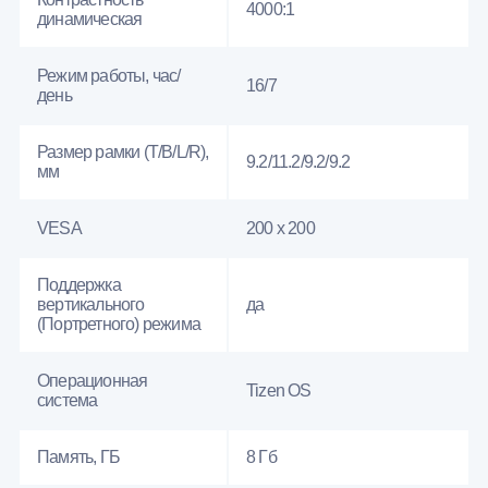
4000:1
динамическая
Режим работы, час/
16/7
день
Размер рамки (T/B/L/R),
9.2/11.2/9.2/9.2
мм
VESA
200 x 200
Поддержка
вертикального
да
(Портретного) режима
Операционная
Tizen OS
система
Память, ГБ
8 Гб