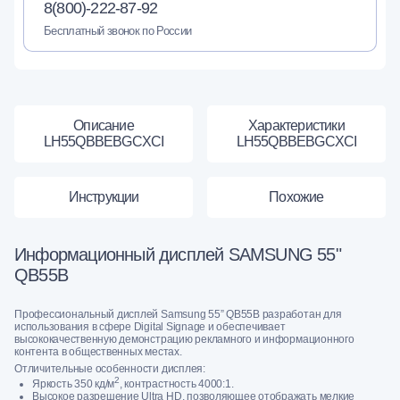
8(800)-222-87-92
Бесплатный звонок по России
Описание
Характеристики
LH55QBBEBGCXCI
LH55QBBEBGCXCI
Инструкции
Похожие
Информационный дисплей SAMSUNG 55"
QB55B
Профессиональный дисплей Samsung 55” QB55B разработан для
использования в сфере Digital Signage и обеспечивает
высококачественную демонстрацию рекламного и информационного
контента в общественных местах.
Отличительные особенности дисплея:
2
Яркость 350 кд/м
, контрастность 4000:1.
Высокое разрешение Ultra HD, позволяющее отображать мелкие