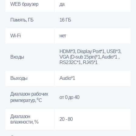
WEB браузер
да
Память, ГБ
16 ГБ
Wi-Fi
нет
HDMI*3, Display Port*1, USB*3,
Входы
VGA (D-sub 15pin)*1, Audio*1 ,
RS232С*1, RJ45*1
Выходы
Audio*1
Диапазон рабочих
от 0 до 40
ремператур, ⁰С
Диапазон
20 - 80
влажности, %