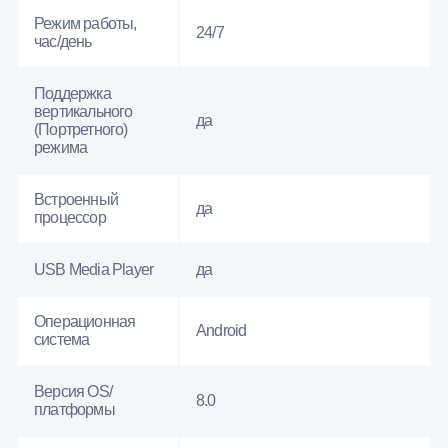
Режим работы,
24/7
час/день
Поддержка
вертикального
да
(Портретного)
режима
Встроенный
да
процессор
USB Media Player
да
Операционная
Android
система
Версия OS/
8.0
платформы