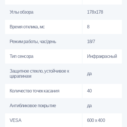
Углы обзора
178x178
Время отклика, мс
8
Режим работы, час/день
18/7
Тип сенсора
Инфракрасный
Защитное стекло, устойчивое к
да
царапинам
Количество точек касания
40
Антибликовое покрытие
да
VESA
600 x 400