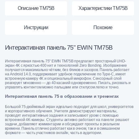
Описание TM75B
Характеристики TM75B
Инструкции
Похожие
Интерактивная панель 75" EWIN TM75B
Интерактивная панель 75" EWIN TM75B предлагает просторный UHD-
экран 4K с яркостью 400 нит и технологией Zero Bonding. Изображение
получается максимально чётким, без бликов и зазоров. Панель работает
на Android 14.0, поддерживает удобное подключение по Type-C, имеет
встроенную камеру 4K и опциональный микрофон. Сенсорный слой
реагирует мгновенно — до 40 касаний одновременно. Писать, рисовать и
управлять контентом можно пальцами или стилусом легко и точно.
Интерактивная панель 75 в образовании и тренингах
Большой 75-дюймовый экран идеально подходит для школ, университетов
и корпоративного обучения. Учителя демонстрируют материалы,
проводят интерактивные задания и записывают уроки с помощью
встроенной 4K-камеры. Студенты активно работают на панели: решают
задачи, добавляют комментарии и обсуждают проекты в реальном
времени. Панель отлично работает как в очном, так и в смешанном
формате — часть участников онлайн, часть в аудитории.