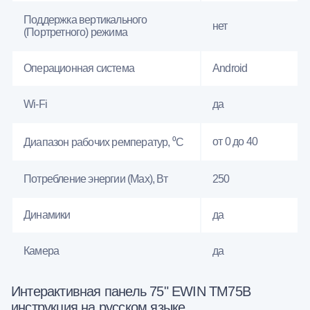
Поддержка вертикального
нет
(Портретного) режима
Операционная система
Android
Wi-Fi
да
от 0 до 40
Диапазон рабочих ремператур, ⁰С
Потребление энергии (Max), Вт
250
Динамики
да
Камера
да
Интерактивная панель 75" EWIN TM75B
инструкция на русском языке