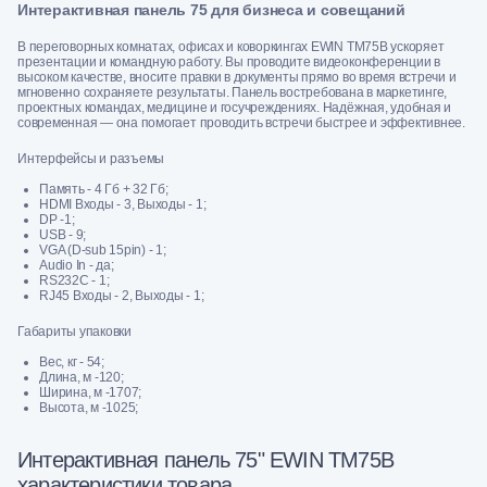
Интерактивная панель 75 для бизнеса и совещаний
В переговорных комнатах, офисах и коворкингах EWIN TM75B ускоряет
презентации и командную работу. Вы проводите видеоконференции в
высоком качестве, вносите правки в документы прямо во время встречи и
мгновенно сохраняете результаты. Панель востребована в маркетинге,
проектных командах, медицине и госучреждениях. Надёжная, удобная и
современная — она помогает проводить встречи быстрее и эффективнее.
Интерфейсы и разъемы
Память - 4 Гб + 32 Гб;
HDMI Входы - 3, Выходы - 1;
DP -1;
USB - 9;
VGA (D-sub 15pin) - 1;
Audio In - да;
RS232С - 1;
RJ45 Входы - 2, Выходы - 1;
Габариты упаковки
Вес, кг - 54;
Длина, м -120;
Ширина, м -1707;
Высота, м -1025;
Интерактивная панель 75" EWIN TM75B
характеристики товара