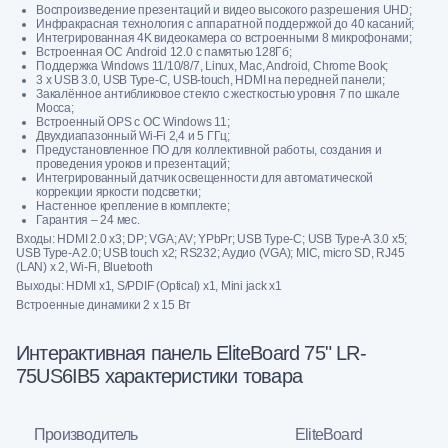
Воспроизведение презентаций и видео высокого разрешения UHD;
Инфракрасная технология с аппаратной поддержкой до 40 касаний;
Интегрированная 4K видеокамера со встроенными 8 микрофонами;
Встроенная ОС Android 12.0 c памятью 128Гб;
Поддержка Windows 11/10/8/7, Linux, Mac, Android, Chrome Book;
3 x USB 3.0, USB Type-C, USB-touch, HDMI на передней панели;
Закалённое антибликовое стекло с жесткостью уровня 7 по шкале
Мосса;
Встроенный OPS c OC Windows 11;
Двухдиапазонный Wi-Fi 2,4 и 5 ГГц;
Предустановленное ПО для коллективной работы, создания и
проведения уроков и презентаций;
Интегрированный датчик освещенности для автоматической
коррекции яркости подсветки;
Настенное крепление в комплекте;
Гарантия – 24 мес.
Входы: HDMI 2.0 x3; DP; VGA; AV; YPbPr; USB Type-C; USB Type-A 3.0 x5;
USB Type-A 2.0; USB touch x2; RS232; Аудио (VGA); MIC, micro SD, RJ45
(LAN) x 2, Wi-Fi, Bluetooth
Выходы: HDMI x1, S/PDIF (Optical) x1, Mini jack x1
Встроенные динамики 2 x 15 Вт
Интерактивная панель EliteBoard 75" LR-
75US6IB5 характеристики товара
Производитель
EliteBoard