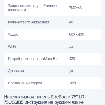
Защитное стекло, устойчивое к
7MOHS
царапинам
Количество точек касания
40
VESA
600 x 400
Wi-Fi
да
Потребление энергии (Max), Вт
420
Динамики
да
Соотношение сторон
16:9
Интерактивная панель EliteBoard 75" LR-
75US6IB5 инструкция на русском языке