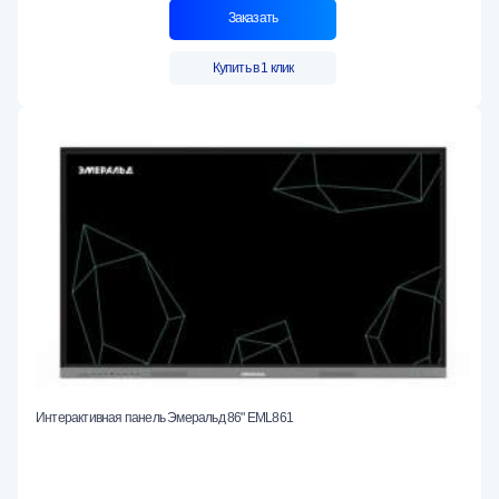
Заказать
Купить в 1 клик
Интерактивная панель Эмеральд 86" EML861