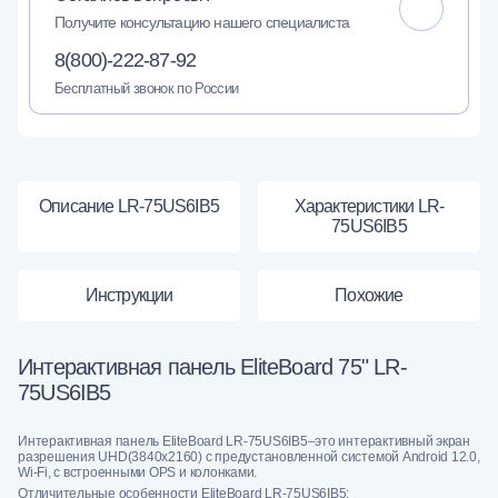
Получите консультацию нашего специалиста
8(800)-222-87-92
Бесплатный звонок по России
Описание LR-75US6IB5
Характеристики LR-
75US6IB5
Инструкции
Похожие
Интерактивная панель EliteBoard 75" LR-
75US6IB5
Интерактивная панель EliteBoard LR-75US6IB5–это интерактивный экран
разрешения UHD(3840x2160) c предустановленной системой Android 12.0,
Wi-Fi, с встроенными OPS и колонками.
Отличительные особенности EliteBoard LR-75US6IB5: