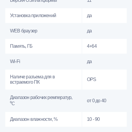
Версия OS/платформы
11
Установка приложений
да
WEB браузер
да
Память, ГБ
4+64
Wi-Fi
да
Наличе разъема для в
OPS
встраемого ПК
Диапазон рабочих ремператур,
от 0 до 40
⁰С
Диапазон влажности, %
10 - 90