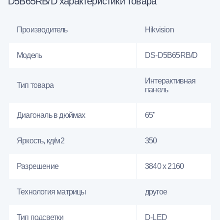
D5B65RB/D характеристики товара
Производитель
Hikvision
Модель
DS-D5B65RB/D
Интерактивная
Тип товара
панель
Диагональ в дюймах
65"
Яркость, кд/м2
350
Разрешение
3840 x 2160
Технология матрицы
другое
Тип подсветки
D-LED