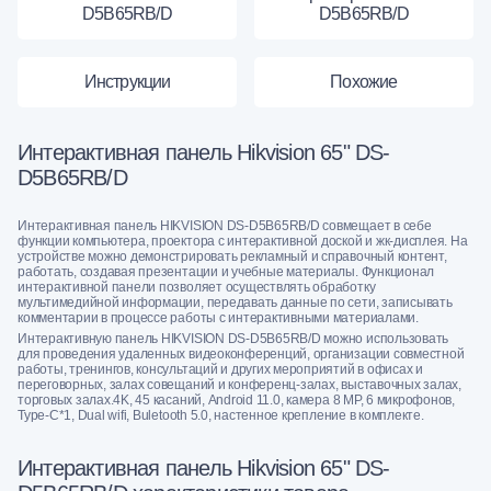
D5B65RB/D
D5B65RB/D
Инструкции
Похожие
Интерактивная панель Hikvision 65" DS-
D5B65RB/D
Интерактивная панель HIKVISION DS-D5B65RB/D совмещает в себе
функции компьютера, проектора с интерактивной доской и жк-дисплея. На
устройстве можно демонстрировать рекламный и справочный контент,
работать, создавая презентации и учебные материалы. Функционал
интерактивной панели позволяет осуществлять обработку
мультимедийной информации, передавать данные по сети, записывать
комментарии в процессе работы с интерактивными материалами.
Интерактивную панель HIKVISION DS-D5B65RB/D можно использовать
для проведения удаленных видеоконференций, организации совместной
работы, тренингов, консультаций и других мероприятий в офисах и
переговорных, залах совещаний и конференц-залах, выставочных залах,
торговых залах.4K, 45 касаний, Android 11.0, камера 8 MP, 6 микрофонов,
Type-C*1, Dual wifi, Buletooth 5.0, настенное крепление в комплекте.
Интерактивная панель Hikvision 65" DS-