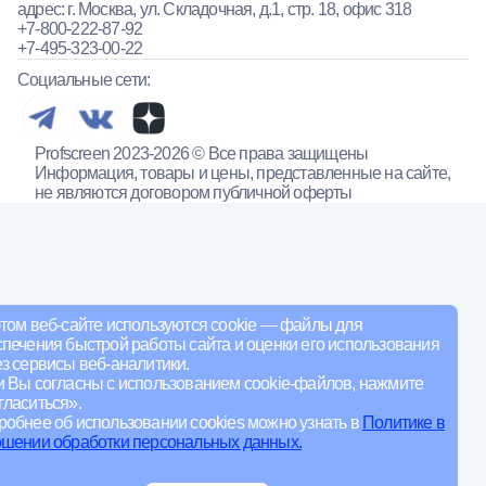
адрес: г. Москва, ул. Складочная, д.1, стр. 18, офис 318
+7-800-222-87-92
+7-495-323-00-22
Социальные сети:
Profscreen 2023-2026 © Все права защищены
Информация, товары и цены, представленные на сайте,
не являются договором публичной оферты
том веб-сайте используются cookie — файлы для
печения быстрой работы сайта и оценки его использования
з сервисы веб-аналитики.
и Вы согласны с использованием cookie-файлов, нажмите
ласиться».
обнее об использовании cookies можно узнать в
Политике в
ошении обработки персональных данных.