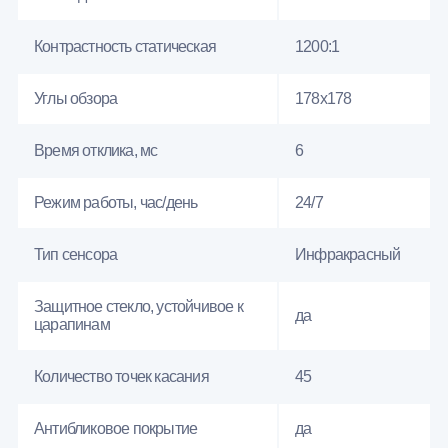
Контрастность статическая
1200:1
Углы обзора
178x178
Время отклика, мс
6
Режим работы, час/день
24/7
Тип сенсора
Инфракрасный
Защитное стекло, устойчивое к
да
царапинам
Количество точек касания
45
Антибликовое покрытие
да