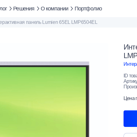
лог
Решения
О компании
Портфолио
ерактивная панель Lumien 65EL LMP6504EL
Инт
LMP
Интер
ID тов
Артик
Произ
Цена