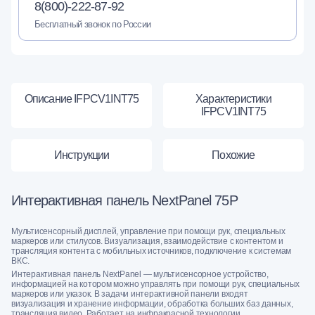
8(800)-222-87-92
Бесплатный звонок по России
Описание IFPCV1INT75
Характеристики
IFPCV1INT75
Инструкции
Похожие
Интерактивная панель NextPanel 75P
Мультисенсорный дисплей, управление при помощи рук, специальных
маркеров или стилусов. Визуализация, взаимодействие с контентом и
трансляция контента с мобильных источников, подключение к системам
ВКС.
Интерактивная панель NextPanel — мультисенсорное устройство,
информацией на котором можно управлять при помощи рук, специальных
маркеров или указок. В задачи интерактивной панели входят
визуализация и хранение информации, обработка больших баз данных,
трансляция видео. Работает на инфракрасной технологии.