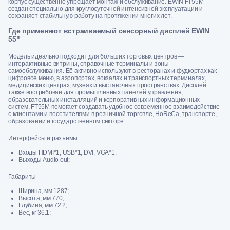
корпус существенно упрощает монтаж и обслуживание. EWIN FT55M
создан специально для круглосуточной интенсивной эксплуатации и
сохраняет стабильную работу на протяжении многих лет.
Где применяют встраиваемый сенсорный дисплей EWIN
55"
Модель идеально подходит для больших торговых центров —
интерактивные витрины, справочные терминалы и зоны
самообслуживания. Её активно используют в ресторанах и фудкортах как
цифровое меню, в аэропортах, вокзалах и транспортных терминалах,
медицинских центрах, музеях и выставочных пространствах. Дисплей
также востребован для промышленных панелей управления,
образовательных инсталляций и корпоративных информационных
систем. FT55M помогает создавать удобное современное взаимодействие
с клиентами и посетителями в розничной торговле, HoReCa, транспорте,
образовании и государственном секторе.
Интерфейсы и разъемы
Входы HDMI*1, USB*1, DVI, VGA*1;
Выходы Audio out;
Габариты
Ширина, мм 1287;
Высота, мм 770;
Глубина, мм 72.2;
Вес, кг 36.1;