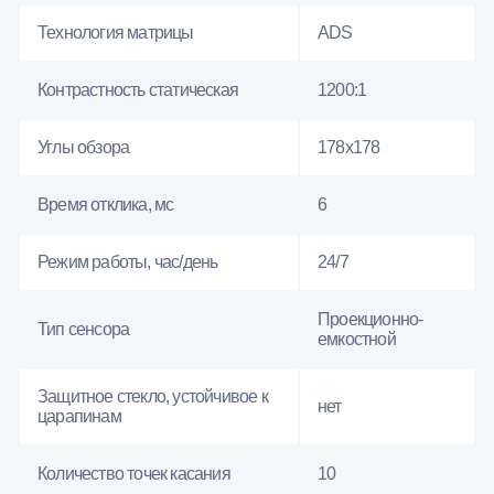
Технология матрицы
ADS
Контрастность статическая
1200:1
Углы обзора
178x178
Время отклика, мс
6
Режим работы, час/день
24/7
Проекционно-
Тип сенсора
емкостной
Защитное стекло, устойчивое к
нет
царапинам
Количество точек касания
10