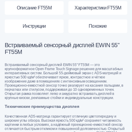
Описание FT55M
Характеристики FT55M
Инструкции
Похожие
Встраиваемый сенсорный дисплей EWIN 55"
FT55M
Встраиваемый сенсорный дисплей EWIN 55" FT55M — это
крупноформатное Open Frame Touch Signage решение для масштабных
интерактивных систем. Большой 55-дюймовый экран с ADS-матрицей и
яркостью 500 кд/м² обеспечивает яркое, контрастное и чёткое
изображение даже в помещениях с интенсивным освещением.
Проекционно-емкостной сенсор точно реагирует на касания пальцами, в
перчатках или стилусом, поддерживая до 10 одновременных точек.
Открытая рамка позволяет легко и аккуратно встраивать дисплей в
крупные киоски, рекламные стойки и индивидуальные конструкции.
Технические преимущества дисплея
Качественная ADS-матрица гарантирует отличную цветопередачу и
широкие углы обзора. Высокая яркость 500 кд/м² сохраняет читаемость
картинки в любых условиях, а надёжный проекционно-емкостной сенсор
отличается быстрым откликом и повышенной долговечностью. Открытый