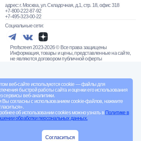
адрес: г. Москва, ул. Складочная, д.1, стр. 18, офис 318
+7-800-222-87-92
+7-495-323-00-22
Социальные сети:
Profscreen 2023-2026 © Все права защищены
Информация, товары и цены, представленные на сайте,
не являются договором публичной оферты
том веб-сайте используются cookie — файлы для
печения быстрой работы сайта и оценки его использования
з сервисы веб-аналитики.
и Вы согласны с использованием cookie-файлов, нажмите
ласиться».
обнее об использовании cookies можно узнать в
Политике в
ошении обработки персональных данных.
Согласиться