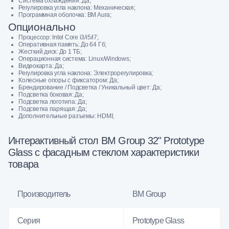
Система охлаждения: Да;
Регулировка угла наклона: Механическая;
Программнaя oбoлочка: BM Aura;
Опционально
Процессор: Intel Core i3/i5/i7;
Оперативная память: До 64 Гб;
Жесткий диск: До 1 ТБ;
Операционная система: Linux/Windows;
Видеокарта: Да;
Регулировка угла наклона: Электрорегулировка;
Колесные опоры с фиксатором: Да;
Брендирование / Подсветка / Уникальный цвет: Да;
Подсветка боковая: Да;
Подсветка логотипа: Да;
Подсветка парящая: Да;
Дополнительные разъемы: HDMI;
Интерактивный стол BM Group 32" Prototype
Glass с фасадным стеклом характеристики
товара
Производитель
BM Group
Серия
Prototype Glass