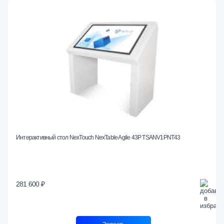
Интерактивный стол NexTouch NexTable Agile 43P TSANV1PNT43
281 600 ₽