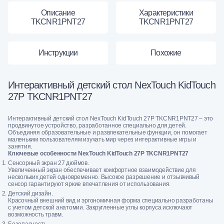
Описание
Характеристики
TKCNR1PNT27
TKCNR1PNT27
Инструкции
Похожие
Интерактивный детский стол NexTouch KidTouch
27Р TKCNR1PNT27
Интерактивный детский стол NexTouch KidTouch 27P TKCNR1PNT27 – это
продвинутое устройство, разработанное специально для детей.
Объединяя образовательные и развлекательные функции, он помогает
маленьким пользователям изучать мир через интерактивные игры и
занятия.
Ключевые особенности NexTouch KidTouch 27P TKCNR1PNT27
Сенсорный экран 27 дюймов.
Увеличенный экран обеспечивает комфортное взаимодействие для
нескольких детей одновременно. Высокое разрешение и отзывчивый
сенсор гарантируют яркие впечатления от использования.
Детский дизайн.
Красочный внешний вид и эргономичная форма специально разработаны
с учетом детской анатомии. Закругленные углы корпуса исключают
возможность травм.
Безопасность.