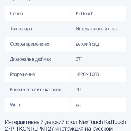
Серия
KidTouch
Тип товара
Интерактивный стол
Сферы применения
детский сад
Диагональ в дюймах
27"
Разрешение
1920 x 1080
Количество точек касания
10
Wi-Fi
да
Интерактивный детский стол NexTouch KidTouch
27Р TKCNR1PNT27 инструкция на русском