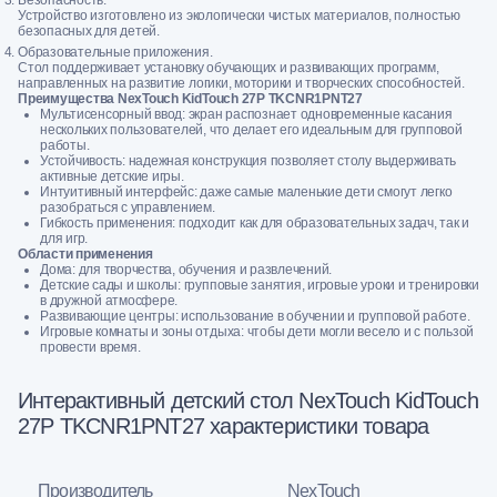
Устройство изготовлено из экологически чистых материалов, полностью
безопасных для детей.
Образовательные приложения.
Стол поддерживает установку обучающих и развивающих программ,
направленных на развитие логики, моторики и творческих способностей.
Преимущества NexTouch KidTouch 27P TKCNR1PNT27
Мультисенсорный ввод: экран распознает одновременные касания
нескольких пользователей, что делает его идеальным для групповой
работы.
Устойчивость: надежная конструкция позволяет столу выдерживать
активные детские игры.
Интуитивный интерфейс: даже самые маленькие дети смогут легко
разобраться с управлением.
Гибкость применения: подходит как для образовательных задач, так и
для игр.
Области применения
Дома: для творчества, обучения и развлечений.
Детские сады и школы: групповые занятия, игровые уроки и тренировки
в дружной атмосфере.
Развивающие центры: использование в обучении и групповой работе.
Игровые комнаты и зоны отдыха: чтобы дети могли весело и с пользой
провести время.
Интерактивный детский стол NexTouch KidTouch
27Р TKCNR1PNT27 характеристики товара
Производитель
NexTouch