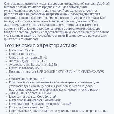
Система из раздвижных классных досок и интерактивной панели. Удобный
в использовании комплект, предназначен для совмещения
мультимедийных уроков и письма мелом. Передвижные элементы
располагаются на рельсовых направляющих и легко раздвигаются в
стороны. Настенные элементы крепятся к стене, увеличивая полезную
площадь. Система совместима: С интерактивными досками и ЖК-
дисплеями. Особенности комплекта для установки доски: Комплект
состоит из 10 алюминиевых кронштейнов с держателями рельса для
каждой рельсовой доски и создает конструкцию, обеспечивающую плавное
скольжение и защиту от случайного снятия. В шине-рельсе присутствуют
фиксаторы со стопором.
Технические характеристики:
Материал: Сталь;
Процессор: Baikal;
Оперативная память: 8 Гб;
Жесткий диск: SSD 128 GB;
Аудиосистема: Встроенная 2х5 Вт;
Цвет: По каталогу RAL;
Внешние разъемы: USB 3.0/USB 2.0/RJ-45/AUX/HDMI/MIC/VGA/OPS
слот;
Система охлаждения: Да;
Комплект поставки включает в себя: шины-рельсы, комплект для
установки досок на шину рельсы, рельсовые меловые доски,
настенные меловые неподвижные доски, металлические рамки;
Длина шины-рельса: 4000 мм;
Цвет шины-рельса: Серебристый;
Материал шины-рельсы: Алюминий;
Цвет комплекта для установки доски: Серый;
Кол-во досок на комплект: 2;
Передвижные доски находятся на удалении от стены, на расстоянии: