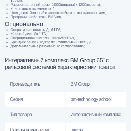
165 мм;
Размер настенной доски: 1000(ширина) х 1200(высота);
Кол-во досок в комплекте: 2;
Цвет досок: Зеленый с износостойким лаковым покрытием;
Программaя oбoлочка: BM Aura;
Опционально
Оперативная память: До 64 Гб;
Жесткий диск: До 1 ТБ;
Операционная система: Linux/Windows;
Брендирование / Подсветка / Уникальный цвет: Да;
Дополнительные разъемы: По согласованию ;
Интерактивный комплекс BM Group 65" с
рельсовой системой характеристики товара
Производитель
BM Group
Серия
bm-technology school
Тип товара
Интерактивный комплекс
Сферы применения
школа