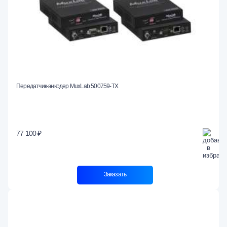
Передатчик-энкодер MuxLab 500759-TX
77 100 ₽
Заказать