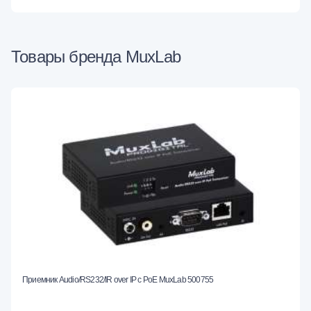
Товары бренда MuxLab
Приемник Audio/RS232/IR over IP с PoE MuxLab 500755