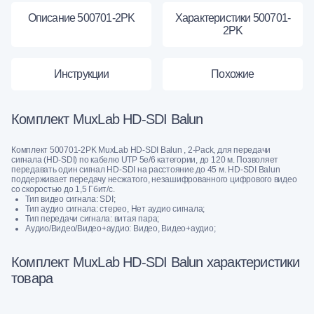
Описание 500701-2PK
Характеристики 500701-
2PK
Инструкции
Похожие
Комплект MuxLab HD-SDI Balun
Комплект 500701-2PK MuxLab HD-SDI Balun , 2-Pack, для передачи
сигнала (HD-SDI) по кабелю UTP 5е/6 категории, до 120 м. Позволяет
передавать один сигнал HD-SDI на расстояние до 45 м. HD-SDI Balun
поддерживает передачу несжатого, незашифрованного цифрового видео
со скоростью до 1,5 Гбит/с.
Тип видео сигнала: SDI;
Тип аудио сигнала: стерео, Нет аудио сигнала;
Тип передачи сигнала: витая пара;
Аудио/Видео/Видео+аудио: Видео, Видео+аудио;
Комплект MuxLab HD-SDI Balun характеристики
товара