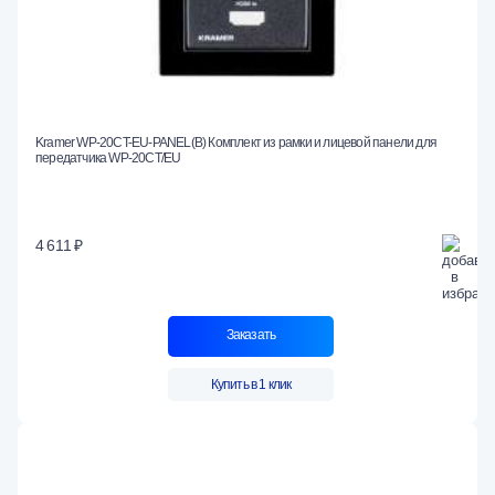
Kramer WP-20CT-EU-PANEL(B) Комплект из рамки и лицевой панели для
передатчика WP-20CT/EU
4 611 ₽
Заказать
Купить в 1 клик