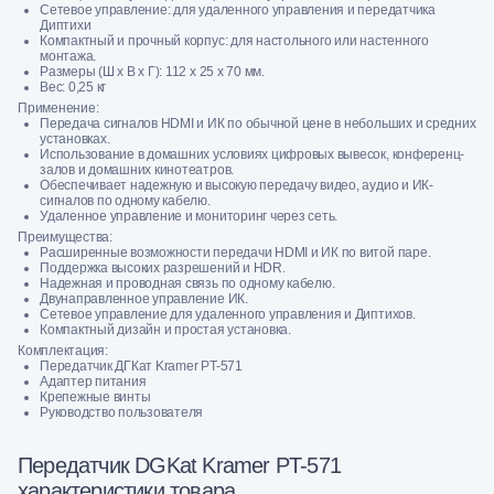
Сетевое управление: для удаленного управления и передатчика
Диптихи
Компактный и прочный корпус: для настольного или настенного
монтажа.
Размеры (Ш х В х Г): 112 х 25 х 70 мм.
Вес: 0,25 кг
Применение:
Передача сигналов HDMI и ИК по обычной цене в небольших и средних
установках.
Использование в домашних условиях цифровых вывесок, конференц-
залов и домашних кинотеатров.
Обеспечивает надежную и высокую передачу видео, аудио и ИК-
сигналов по одному кабелю.
Удаленное управление и мониторинг через сеть.
Преимущества:
Расширенные возможности передачи HDMI и ИК по витой паре.
Поддержка высоких разрешений и HDR.
Надежная и проводная связь по одному кабелю.
Двунаправленное управление ИК.
Сетевое управление для удаленного управления и Диптихов.
Компактный дизайн и простая установка.
Комплектация:
Передатчик ДГКат Kramer PT-571
Адаптер питания
Крепежные винты
Руководство пользователя
Передатчик DGKat Kramer PT-571
характеристики товара