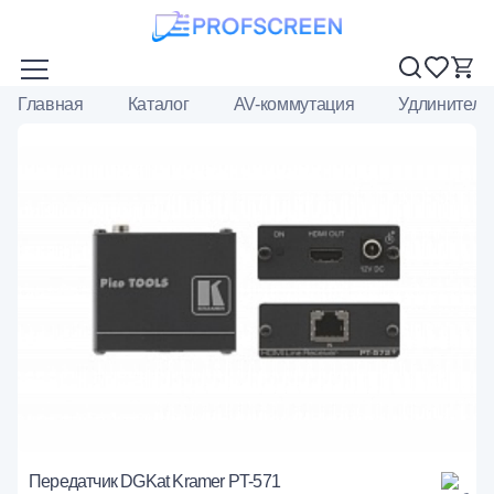
Главная
Каталог
AV-коммутация
Удлинители
Передатчик DGKat Kramer PT-571