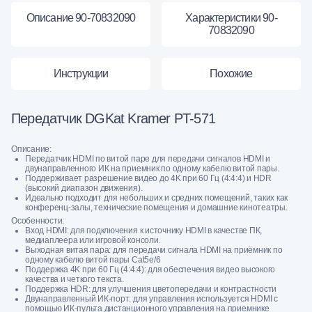
Описание 90-70832090
Характеристики 90-
70832090
Инструкции
Похожие
Передатчик DGKat Kramer PT-571
Описание:
Передатчик HDMI по витой паре для передачи сигналов HDMI и
двунаправленного ИК на приемник по одному кабелю витой пары.
Поддерживает разрешение видео до 4K при 60 Гц (4:4:4) и HDR
(высокий диапазон движения).
Идеально подходит для небольших и средних помещений, таких как
конференц-залы, технические помещения и домашние кинотеатры.
Особенности:
Вход HDMI: для подключения к источнику HDMI в качестве ПК,
медиаплеера или игровой консоли.
Выходная витая пара: для передачи сигнала HDMI на приёмник по
одному кабелю витой пары Cat5e/6
Поддержка 4K при 60 Гц (4:4:4): для обеспечения видео высокого
качества и четкого текста.
Поддержка HDR: для улучшения цветопередачи и контрастности
Двунаправленный ИК-порт: для управления используется HDMI с
помощью ИК-пульта дистанционного управления на приемнике