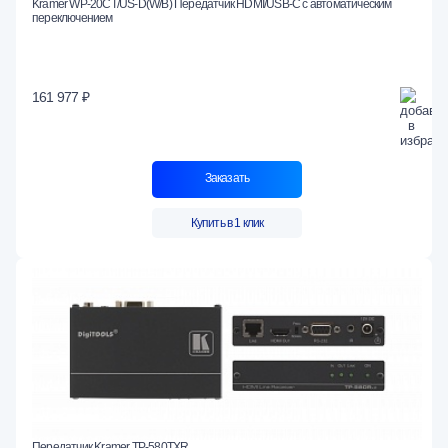
Kramer WP-20CT/US-D(W/B) Передатчик HDMI/USB-C с автоматическим
переключением
161 977 ₽
Заказать
Купить в 1 клик
Передатчик Kramer TP-580TXR