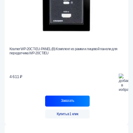
Kramer WP-20CT-EU-PANEL(B) Комплект из рамки и лицевой панели для
передатчика WP-20CT/EU
4 611 ₽
Заказать
Купить в 1 клик