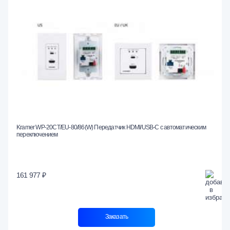
Kramer WP-20CT/EU-80/86(W) Передатчик HDMI/USB-C с автоматическим
переключением
161 977 ₽
Заказать