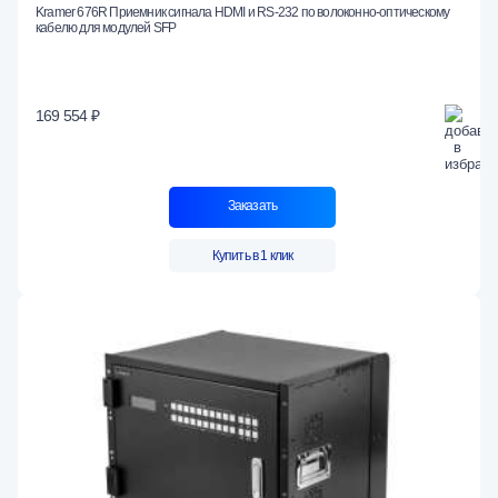
Kramer 676R Приемник сигнала HDMI и RS-232 по волоконно-оптическому
кабелю для модулей SFP
169 554 ₽
Заказать
Купить в 1 клик