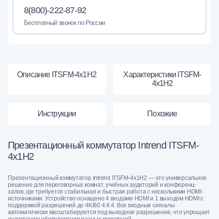
8(800)-222-87-92
Бесплатный звонок по России
Описание ITSFM-4x1H2
Характеристики ITSFM-
4x1H2
Инструкции
Похожие
Презентационный коммутатор Intrend ITSFM-
4x1H2
Презентационный коммутатор Intrend ITSFM-4x1H2 — это универсальное
решение для переговорных комнат, учебных аудиторий и конференц-
залов, где требуется стабильная и быстрая работа с несколькими HDMI-
источниками. Устройство оснащено 4 входами HDMI и 1 выходом HDMI с
поддержкой разрешений до 4K/60 4:4:4. Все входные сигналы
автоматически масштабируются под выходное разрешение, что упрощает
интеграцию оборудования разных поколений.