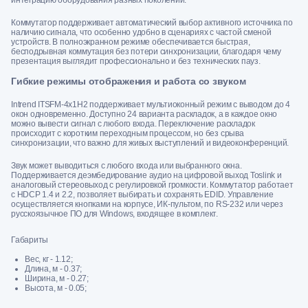
Коммутатор поддерживает автоматический выбор активного источника по
наличию сигнала, что особенно удобно в сценариях с частой сменой
устройств. В полноэкранном режиме обеспечивается быстрая,
бесподрывная коммутация без потери синхронизации, благодаря чему
презентация выглядит профессионально и без технических пауз.
Гибкие режимы отображения и работа со звуком
Intrend ITSFM-4x1H2 поддерживает мультиоконный режим с выводом до 4
окон одновременно. Доступно 24 варианта раскладок, а в каждое окно
можно вывести сигнал с любого входа. Переключение раскладок
происходит с коротким переходным процессом, но без срыва
синхронизации, что важно для живых выступлений и видеоконференций.
Звук может выводиться с любого входа или выбранного окна.
Поддерживается деэмбедирование аудио на цифровой выход Toslink и
аналоговый стереовыход с регулировкой громкости. Коммутатор работает
с HDCP 1.4 и 2.2, позволяет выбирать и сохранять EDID. Управление
осуществляется кнопками на корпусе, ИК-пультом, по RS-232 или через
русскоязычное ПО для Windows, входящее в комплект.
Габариты
Вес, кг - 1.12;
Длина, м - 0.37;
Ширина, м - 0.27;
Высота, м - 0.05;