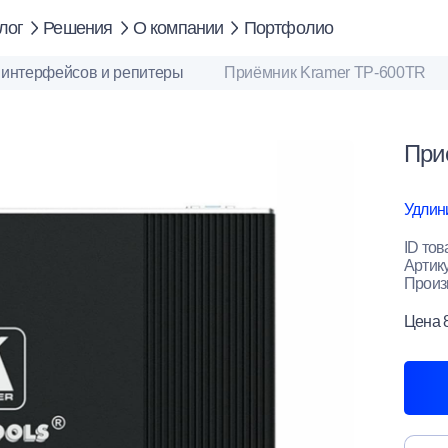
лог
Решения
О компании
Портфолио
 интерфейсов и репитеры
Приёмник Kramer TP-600TR
При
Удлин
ID тов
Артик
Произ
Цена