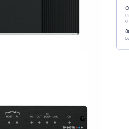
О
П
с
8
Бе