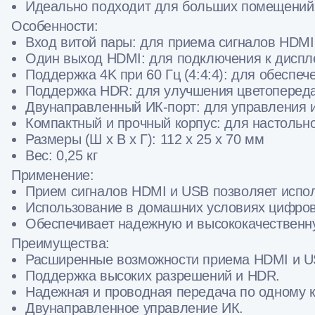
Идеально подходит для больших помещений,
Особенности:
Вход витой пары: для приема сигналов HDMI
Один выход HDMI: для подключения к диспл
Поддержка 4K при 60 Гц (4:4:4): для обеспеч
Поддержка HDR: для улучшения цветопереда
Двунаправленный ИК-порт: для управления 
Компактный и прочный корпус: для настольно
Размеры (Ш х В х Г): 112 х 25 х 70 мм
Вес: 0,25 кг
Применение:
Прием сигналов HDMI и USB позволяет испол
Использование в домашних условиях цифров
Обеспечивает надежную и высококачественну
Преимущества:
Расширенные возможности приема HDMI и US
Поддержка высоких разрешений и HDR.
Надежная и проводная передача по одному 
Двунаправленное управление ИК.