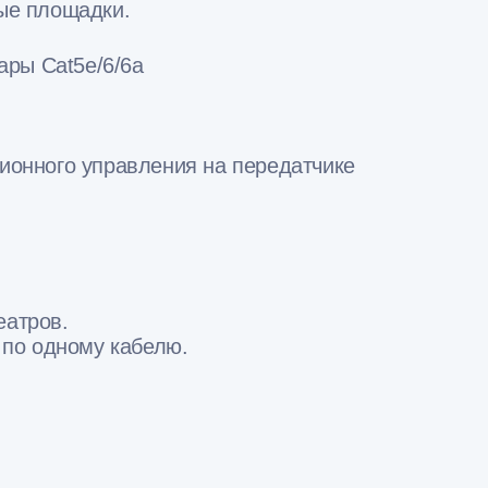
ые площадки.
ары Cat5e/6/6a
ионного управления на передатчике
еатров.
 по одному кабелю.