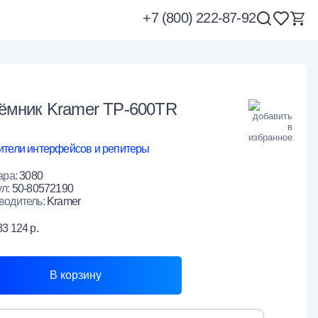
+7 (800) 222-87-92
ёмник Kramer TP-600TR
ители интерфейсов и репитеры
ара:
3080
ул:
50-80572190
водитель:
Kramer
83 124 р.
В корзину