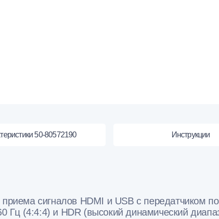
теристики 50-80572190
Инструкции
приема сигналов HDMI и USB с передатчиком по
 Гц (4:4:4) и HDR (высокий динамический диапаз