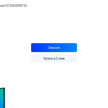
трией STZNV2NNT15
Заказать
Купить в 1 клик