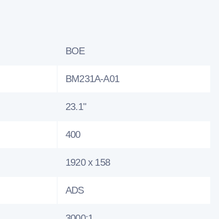
BOE
BM231A-A01
23.1"
400
1920 x 158
ADS
3000:1