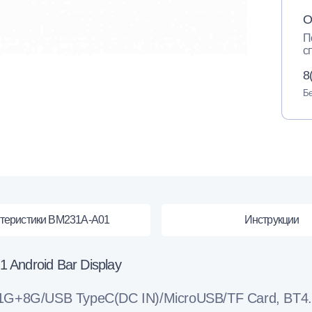
О
П
с
8
Бе
теристики BM231A-A01
Инструкции
Android Bar Display
1G+8G/USB TypeC(DC IN)/MicroUSB/TF Card, BT4