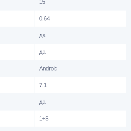
15
0,64
да
да
Android
7.1
да
1+8