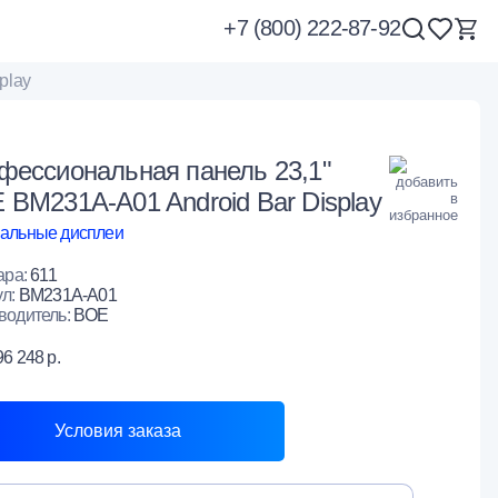
+7 (800) 222-87-92
play
фессиональная панель 23,1"
 BM231A-A01 Android Bar Display
альные дисплеи
ара:
611
ул:
BM231A-A01
водитель:
BOE
96 248 р.
Условия заказа