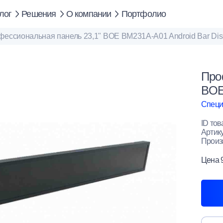
лог
Решения
О компании
Портфолио
ессиональная панель 23,1" BOE BM231A-A01 Android Bar Dis
Про
BOE
Специ
ID тов
Артик
Произ
Цена